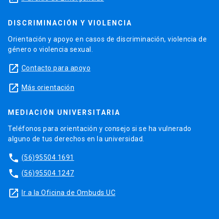
DISCRIMINACIÓN Y VIOLENCIA
Orientación y apoyo en casos de discriminación, violencia de
género o violencia sexual.
launch
Contacto para apoyo
launch
Más orientación
MEDIACIÓN UNIVERSITARIA
Teléfonos para orientación y consejo si se ha vulnerado
alguno de tus derechos en la universidad.
phone
(56)95504 1691
phone
(56)95504 1247
launch
Ir a la Oficina de Ombuds UC