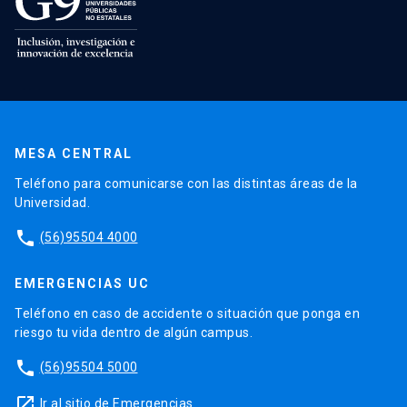
MESA CENTRAL
Teléfono para comunicarse con las distintas áreas de la
Universidad.
phone
(56)95504 4000
EMERGENCIAS UC
Teléfono en caso de accidente o situación que ponga en
riesgo tu vida dentro de algún campus.
phone
(56)95504 5000
launch
Ir al sitio de Emergencias