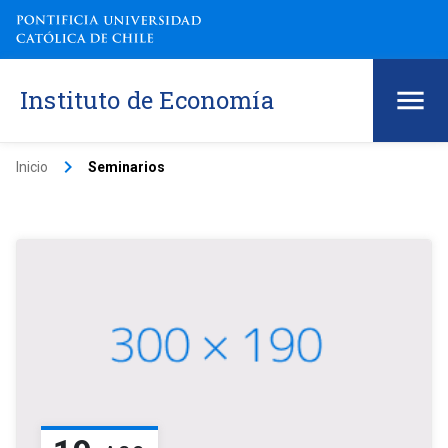
Instituto de Economía
keyboard_arrow_right
Inicio
Seminarios