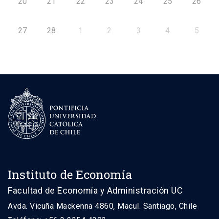
20
21
22
23
24
25
26
27
28
1
2
3
4
5
Instituto de Economía
Facultad de Economía y Administración UC
Avda. Vicuña Mackenna 4860, Macul. Santiago, Chile