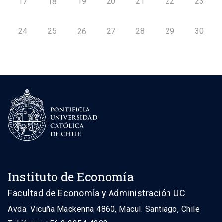
17
19
20
21
22
23
18
24
25
27
28
29
30
26
Instituto de Economía
Facultad de Economía y Administración UC
Avda. Vicuña Mackenna 4860, Macul. Santiago, Chile