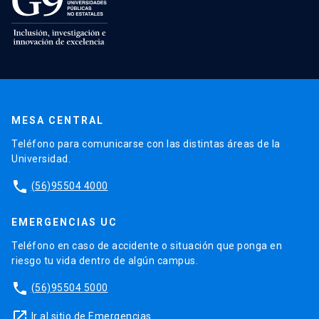
MESA CENTRAL
Teléfono para comunicarse con las distintas áreas de la
Universidad.
phone
(56)95504 4000
EMERGENCIAS UC
Teléfono en caso de accidente o situación que ponga en
riesgo tu vida dentro de algún campus.
phone
(56)95504 5000
launch
Ir al sitio de Emergencias