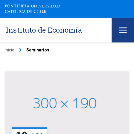
Instituto de Economía
keyboard_arrow_right
Inicio
Seminarios