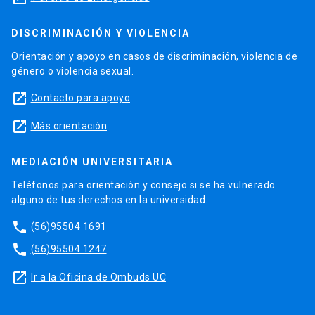
DISCRIMINACIÓN Y VIOLENCIA
Orientación y apoyo en casos de discriminación, violencia de
género o violencia sexual.
launch
Contacto para apoyo
launch
Más orientación
MEDIACIÓN UNIVERSITARIA
Teléfonos para orientación y consejo si se ha vulnerado
alguno de tus derechos en la universidad.
phone
(56)95504 1691
phone
(56)95504 1247
launch
Ir a la Oficina de Ombuds UC