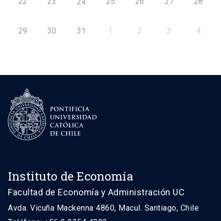
22
23
25
26
27
28
24
29
30
31
1
2
3
4
Instituto de Economía
Facultad de Economía y Administración UC
Avda. Vicuña Mackenna 4860, Macul. Santiago, Chile