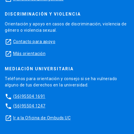
DISCRIMINACIÓN Y VIOLENCIA
Orientación y apoyo en casos de discriminación, violencia de
género o violencia sexual.
launch
Contacto para apoyo
launch
Más orientación
MEDIACIÓN UNIVERSITARIA
Teléfonos para orientación y consejo si se ha vulnerado
alguno de tus derechos en la universidad.
phone
(56)95504 1691
phone
(56)95504 1247
launch
Ir a la Oficina de Ombuds UC