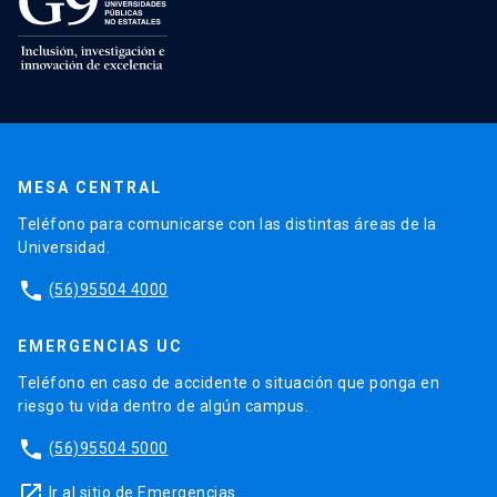
MESA CENTRAL
Teléfono para comunicarse con las distintas áreas de la
Universidad.
phone
(56)95504 4000
EMERGENCIAS UC
Teléfono en caso de accidente o situación que ponga en
riesgo tu vida dentro de algún campus.
phone
(56)95504 5000
launch
Ir al sitio de Emergencias