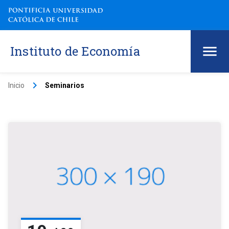
Instituto de Economía
keyboard_arrow_right
Inicio
Seminarios