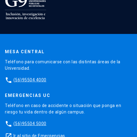
MESA CENTRAL
Teléfono para comunicarse con las distintas áreas de la
Universidad.
phone
(56)95504 4000
EMERGENCIAS UC
Teléfono en caso de accidente o situación que ponga en
riesgo tu vida dentro de algún campus.
phone
(56)95504 5000
launch
Ir al sitio de Emergencias