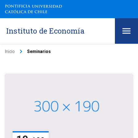
Instituto de Economía
keyboard_arrow_right
Inicio
Seminarios