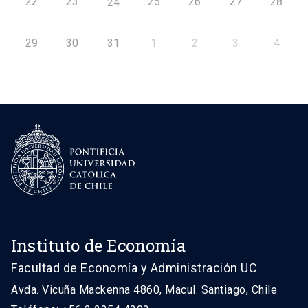
22
23
25
26
27
28
24
29
30
31
1
2
3
4
Instituto de Economía
Facultad de Economía y Administración UC
Avda. Vicuña Mackenna 4860, Macul. Santiago, Chile