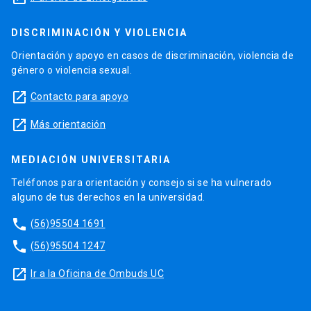
DISCRIMINACIÓN Y VIOLENCIA
Orientación y apoyo en casos de discriminación, violencia de
género o violencia sexual.
launch
Contacto para apoyo
launch
Más orientación
MEDIACIÓN UNIVERSITARIA
Teléfonos para orientación y consejo si se ha vulnerado
alguno de tus derechos en la universidad.
phone
(56)95504 1691
phone
(56)95504 1247
launch
Ir a la Oficina de Ombuds UC