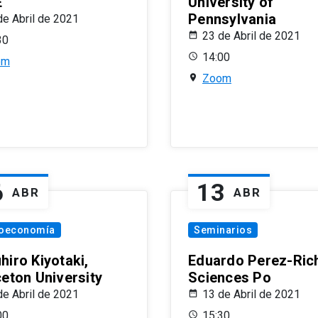
E
University of
Pennsylvania
de Abril de 2021
23 de Abril de 2021
30
14:00
om
Zoom
6
13
ABR
ABR
oeconomía
Seminarios
hiro Kiyotaki,
Eduardo Perez-Rich
ceton University
Sciences Po
de Abril de 2021
13 de Abril de 2021
00
15:30