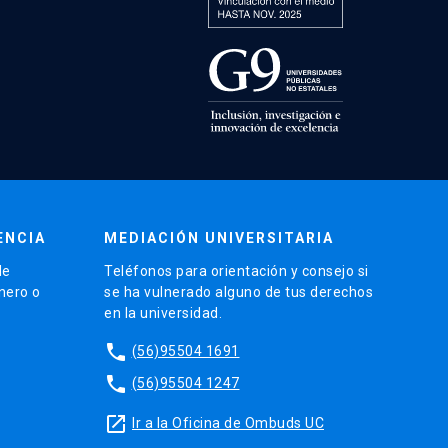
ENCIA
MEDIACIÓN UNIVERSITARIA
de
Teléfonos para orientación y consejo si
énero o
se ha vulnerado alguno de tus derechos
en la universidad.
phone
(56)95504 1691
phone
(56)95504 1247
launch
Ir a la Oficina de Ombuds UC