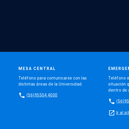
MESA CENTRAL
EMERGE
Teléfono para comunicarse con las
Teléfono e
distintas áreas de la Universidad.
situación 
dentro de
phone
(56)95504 4000
phone
(56)9
launch
Ir al 