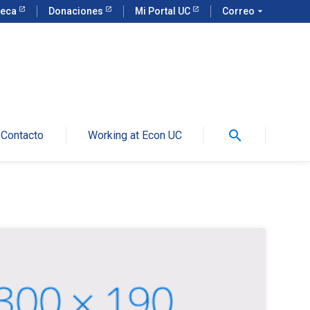
teca
Donaciones
Mi Portal UC
Correo
arrow_drop_down
search
Contacto
Working at Econ UC