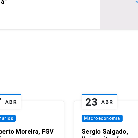
ia”
7
23
ABR
ABR
narios
Macroeconomía
erto Moreira, FGV
Sergio Salgado,