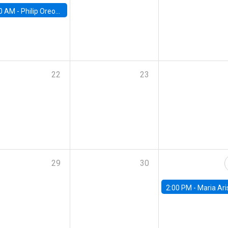
0 AM -
Philip Oreopolous, University of Toronto
22
23
29
30
2:00 PM -
Maria Aristizabal-Ramirez, FED