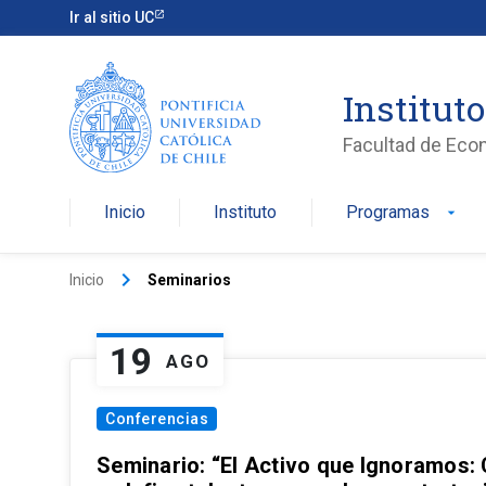
Ir al sitio UC
Institut
Facultad de Eco
Inicio
Instituto
Programas
arrow_drop_down
keyboard_arrow_right
Inicio
Seminarios
19
AGO
Conferencias
Seminario: “El Activo que Ignoramos: