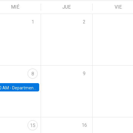
MIÉ
JUE
VIE
1
2
9
8
0 AM -
Department Seminar: James Robinson
16
15