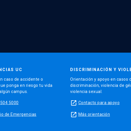
NCIAS UC
DISCRIMINACIÓN Y VIOL
n caso de accidente o
Orientación y apoyo en casos 
que ponga en riesgo tu vida
discriminación, violencia de g
 algún campus.
violencia sexual.
launch
5504 5000
Contacto para apoyo
launch
sitio de Emergencias
Más orientación