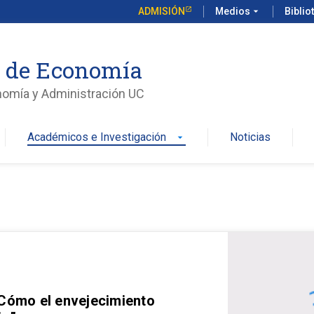
ADMISIÓN
Medios
arrow_drop_down
Biblio
o de Economía
nomía y Administración UC
Académicos e Investigación
Noticias
arrow_drop_down
 Cómo el envejecimiento