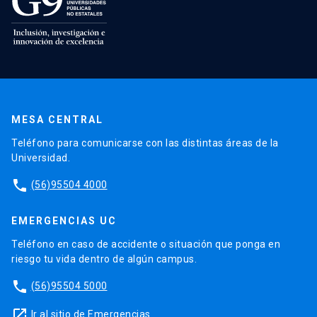
MESA CENTRAL
Teléfono para comunicarse con las distintas áreas de la
Universidad.
phone
(56)95504 4000
EMERGENCIAS UC
Teléfono en caso de accidente o situación que ponga en
riesgo tu vida dentro de algún campus.
phone
(56)95504 5000
launch
Ir al sitio de Emergencias