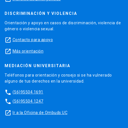
DISCRIMINACIÓN Y VIOLENCIA
Orientación y apoyo en casos de discriminación, violencia de
género o violencia sexual.
launch
Contacto para apoyo
launch
Más orientación
MEDIACIÓN UNIVERSITARIA
Teléfonos para orientación y consejo si se ha vulnerado
alguno de tus derechos en la universidad.
phone
(56)95504 1691
phone
(56)95504 1247
launch
Ir a la Oficina de Ombuds UC