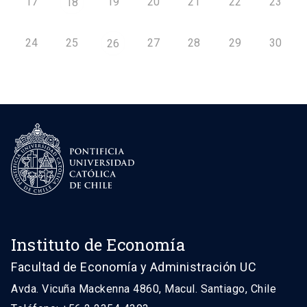
17
19
20
21
22
23
18
24
25
27
28
29
30
26
Instituto de Economía
Facultad de Economía y Administración UC
Avda. Vicuña Mackenna 4860, Macul. Santiago, Chile