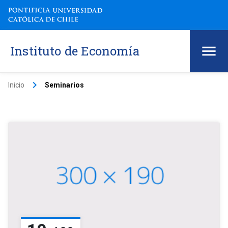
Instituto de Economía
keyboard_arrow_right
Inicio
Seminarios