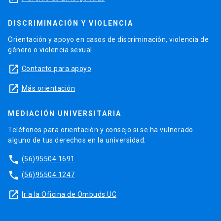
DISCRIMINACIÓN Y VIOLENCIA
Orientación y apoyo en casos de discriminación, violencia de
género o violencia sexual.
launch
Contacto para apoyo
launch
Más orientación
MEDIACIÓN UNIVERSITARIA
Teléfonos para orientación y consejo si se ha vulnerado
alguno de tus derechos en la universidad.
phone
(56)95504 1691
phone
(56)95504 1247
launch
Ir a la Oficina de Ombuds UC