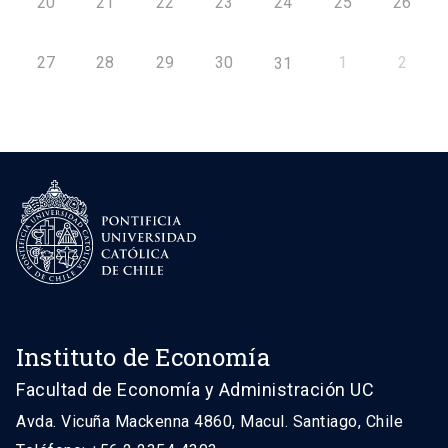
20
21
22
23
24
25
26
27
28
29
30
1
2
31
Instituto de Economía
Facultad de Economía y Administración UC
Avda. Vicuña Mackenna 4860, Macul. Santiago, Chile