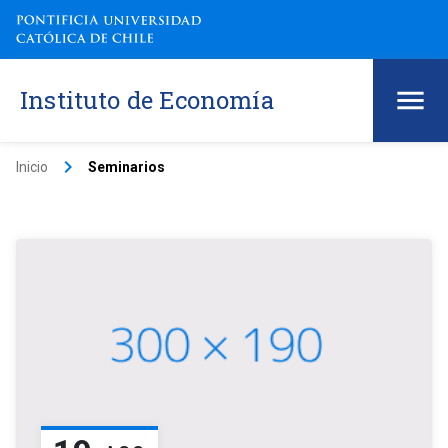
Instituto de Economía
keyboard_arrow_right
Inicio
Seminarios