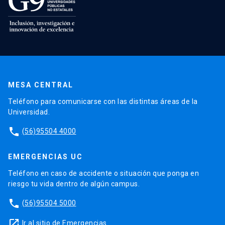
MESA CENTRAL
Teléfono para comunicarse con las distintas áreas de la
Universidad.
phone
(56)95504 4000
EMERGENCIAS UC
Teléfono en caso de accidente o situación que ponga en
riesgo tu vida dentro de algún campus.
phone
(56)95504 5000
launch
Ir al sitio de Emergencias