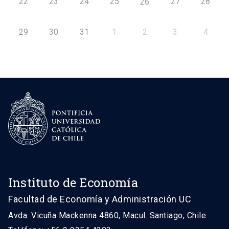
22
23
24
25
27
28
26
29
30
31
1
2
3
4
Instituto de Economía
Facultad de Economía y Administración UC
Avda. Vicuña Mackenna 4860, Macul. Santiago, Chile