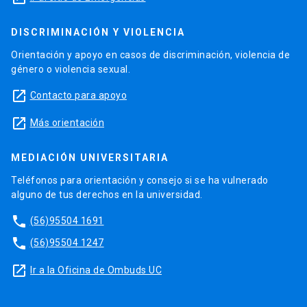
DISCRIMINACIÓN Y VIOLENCIA
Orientación y apoyo en casos de discriminación, violencia de
género o violencia sexual.
launch
Contacto para apoyo
launch
Más orientación
MEDIACIÓN UNIVERSITARIA
Teléfonos para orientación y consejo si se ha vulnerado
alguno de tus derechos en la universidad.
phone
(56)95504 1691
phone
(56)95504 1247
launch
Ir a la Oficina de Ombuds UC