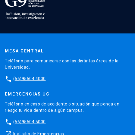
MESA CENTRAL
Teléfono para comunicarse con las distintas áreas de la
Universidad.
phone
(56)95504 4000
EMERGENCIAS UC
Teléfono en caso de accidente o situación que ponga en
riesgo tu vida dentro de algún campus.
phone
(56)95504 5000
launch
Ir al sitio de Emergencias