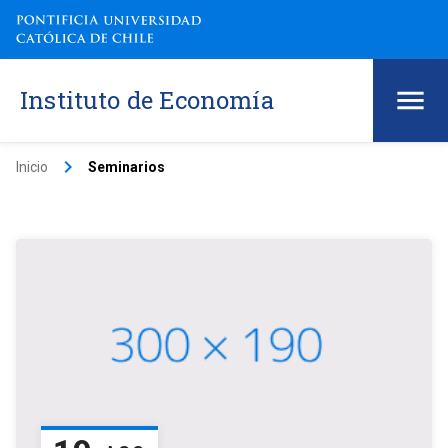
Instituto de Economía
keyboard_arrow_right
Inicio
Seminarios