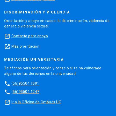
DISCRIMINACIÓN Y VIOLENCIA
Orientación y apoyo en casos de discriminación, violencia de
género o violencia sexual.
launch
Contacto para apoyo
launch
Más orientación
MEDIACIÓN UNIVERSITARIA
Teléfonos para orientación y consejo si se ha vulnerado
alguno de tus derechos en la universidad.
phone
(56)95504 1691
phone
(56)95504 1247
launch
Ir a la Oficina de Ombuds UC