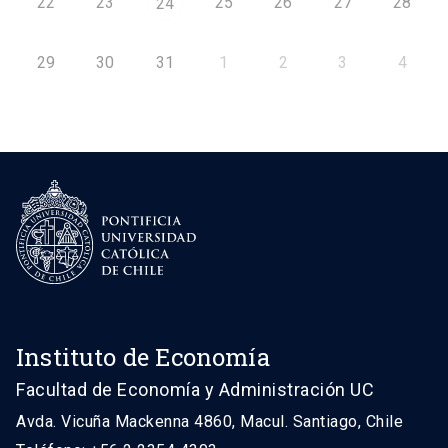
22
23
25
26
27
28
24
29
30
31
1
2
3
4
Instituto de Economía
Facultad de Economía y Administración UC
Avda. Vicuña Mackenna 4860, Macul. Santiago, Chile