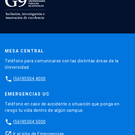
MESA CENTRAL
Teléfono para comunicarse con las distintas áreas de la
Universidad.
phone
(56)95504 4000
EMERGENCIAS UC
Teléfono en caso de accidente o situación que ponga en
riesgo tu vida dentro de algún campus.
phone
(56)95504 5000
launch
Ir al sitio de Emergencias