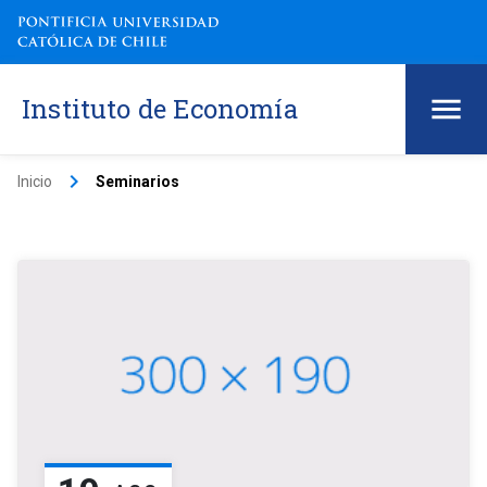
Instituto de Economía
keyboard_arrow_right
Inicio
Seminarios