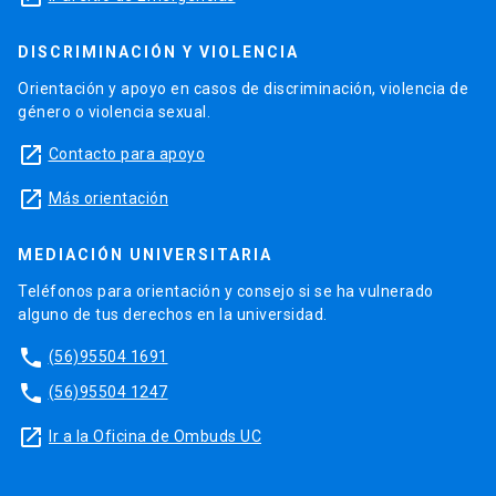
DISCRIMINACIÓN Y VIOLENCIA
Orientación y apoyo en casos de discriminación, violencia de
género o violencia sexual.
launch
Contacto para apoyo
launch
Más orientación
MEDIACIÓN UNIVERSITARIA
Teléfonos para orientación y consejo si se ha vulnerado
alguno de tus derechos en la universidad.
phone
(56)95504 1691
phone
(56)95504 1247
launch
Ir a la Oficina de Ombuds UC