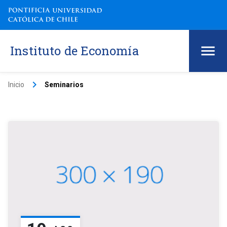
Instituto de Economía
keyboard_arrow_right
Inicio
Seminarios