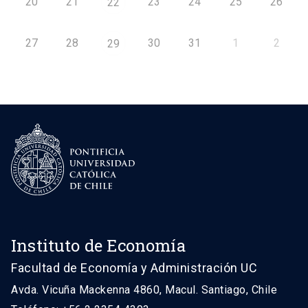
20
21
23
24
25
26
22
27
28
30
31
1
2
29
Instituto de Economía
Facultad de Economía y Administración UC
Avda. Vicuña Mackenna 4860, Macul. Santiago, Chile