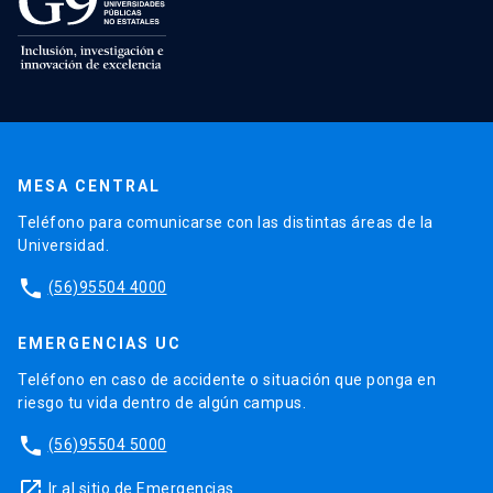
MESA CENTRAL
Teléfono para comunicarse con las distintas áreas de la
Universidad.
phone
(56)95504 4000
EMERGENCIAS UC
Teléfono en caso de accidente o situación que ponga en
riesgo tu vida dentro de algún campus.
phone
(56)95504 5000
launch
Ir al sitio de Emergencias