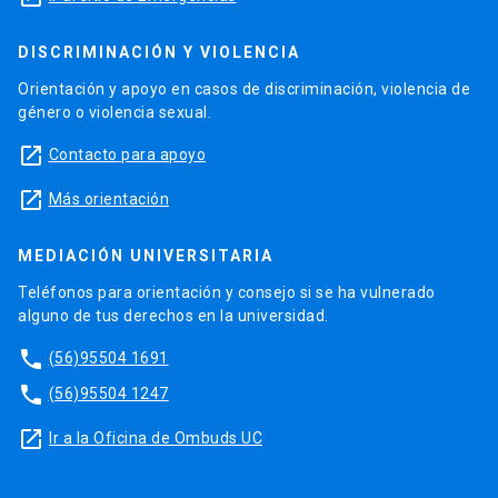
DISCRIMINACIÓN Y VIOLENCIA
Orientación y apoyo en casos de discriminación, violencia de
género o violencia sexual.
launch
Contacto para apoyo
launch
Más orientación
MEDIACIÓN UNIVERSITARIA
Teléfonos para orientación y consejo si se ha vulnerado
alguno de tus derechos en la universidad.
phone
(56)95504 1691
phone
(56)95504 1247
launch
Ir a la Oficina de Ombuds UC