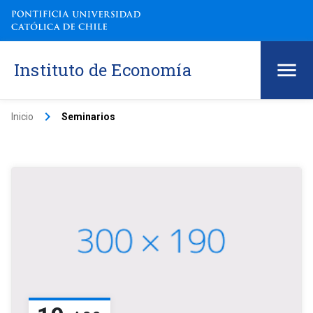
Instituto de Economía
keyboard_arrow_right
Inicio
Seminarios