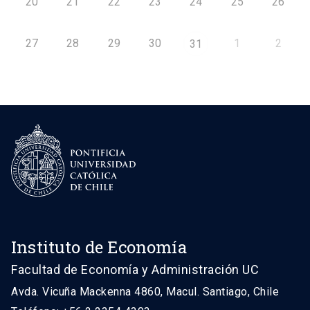
20
21
22
23
24
25
26
27
28
29
30
1
2
31
Instituto de Economía
Facultad de Economía y Administración UC
Avda. Vicuña Mackenna 4860, Macul. Santiago, Chile