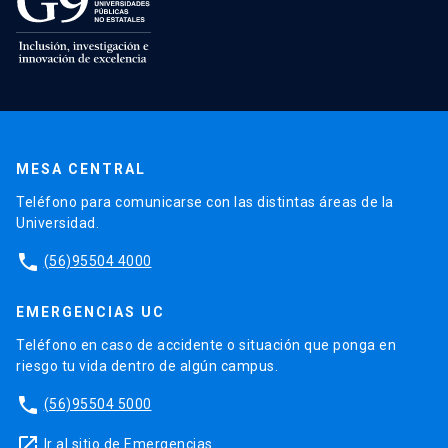
MESA CENTRAL
Teléfono para comunicarse con las distintas áreas de la
Universidad.
phone
(56)95504 4000
EMERGENCIAS UC
Teléfono en caso de accidente o situación que ponga en
riesgo tu vida dentro de algún campus.
phone
(56)95504 5000
launch
Ir al sitio de Emergencias