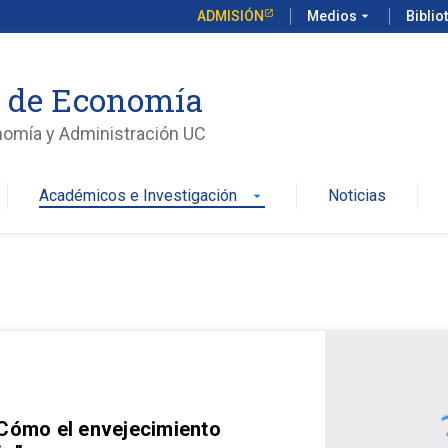
ADMISIÓN
Medios
arrow_drop_down
Biblio
o de Economía
nomía y Administración UC
Académicos e Investigación
Noticias
arrow_drop_down
 Cómo el envejecimiento