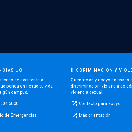
NCIAS UC
DISCRIMINACIÓN Y VIOL
n caso de accidente o
Orientación y apoyo en casos 
que ponga en riesgo tu vida
discriminación, violencia de g
 algún campus.
violencia sexual.
launch
5504 5000
Contacto para apoyo
launch
sitio de Emergencias
Más orientación