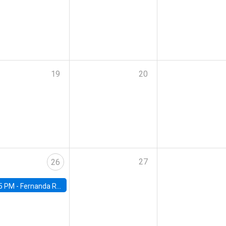
19
20
27
26
5 PM -
Fernanda Rojas Ampuero, University of Wisconsin-Madison