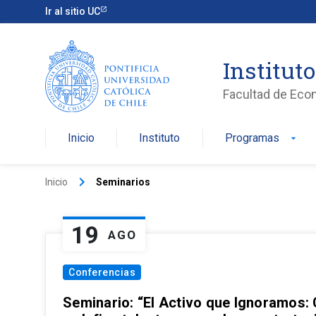
Ir al sitio UC
Institut
Facultad de Eco
Inicio
Instituto
Programas
arrow_drop_down
keyboard_arrow_right
Inicio
Seminarios
19
AGO
Conferencias
Seminario: “El Activo que Ignoramos: