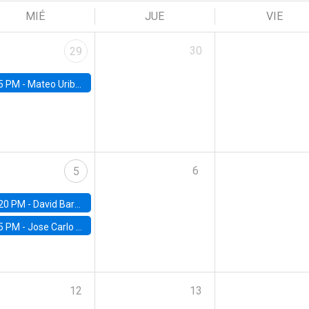
MIÉ
JUE
VIE
30
29
5 PM -
Mateo Uribe-Castro, Universidad de los Andes (Colombia)
6
5
20 PM -
David Bardey, Universidad de los Andes - CEDE
5 PM -
Jose Carlo Bermudez, UC (ME) & World Bank
12
13