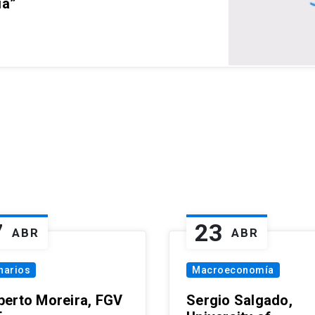
ia”
7
23
ABR
ABR
narios
Macroeconomía
erto Moreira, FGV
Sergio Salgado,