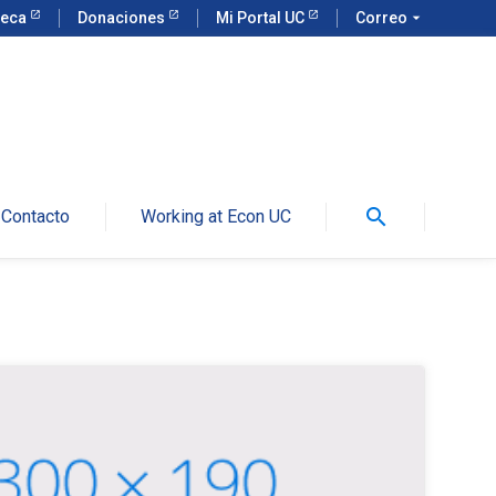
teca
Donaciones
Mi Portal UC
Correo
arrow_drop_down
search
Contacto
Working at Econ UC