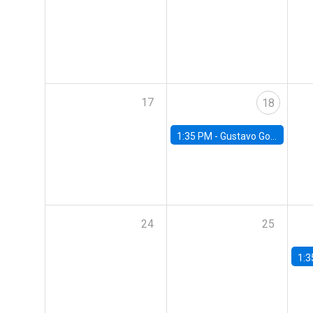
17
18
1:35 PM -
Gustavo González, Banco Central de Chile
24
25
1:3