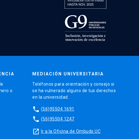
ENCIA
MEDIACIÓN UNIVERSITARIA
de
Teléfonos para orientación y consejo si
énero o
se ha vulnerado alguno de tus derechos
en la universidad.
phone
(56)95504 1691
phone
(56)95504 1247
launch
Ir a la Oficina de Ombuds UC