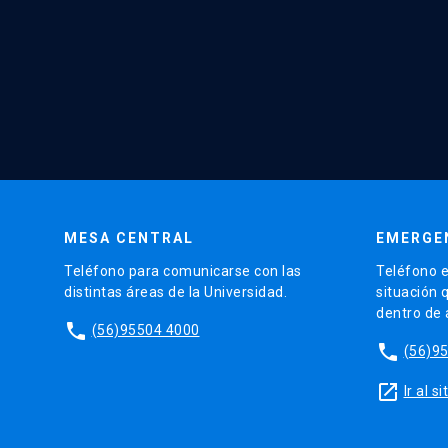
MESA CENTRAL
EMERGE
Teléfono para comunicarse con las
Teléfono e
distintas áreas de la Universidad.
situación 
dentro de
phone
(56)95504 4000
phone
(56)9
launch
Ir al 