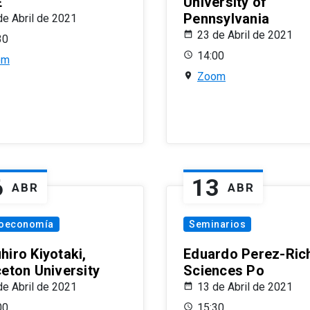
E
University of
Pennsylvania
de Abril de 2021
23 de Abril de 2021
30
14:00
om
Zoom
6
13
ABR
ABR
oeconomía
Seminarios
hiro Kiyotaki,
Eduardo Perez-Rich
ceton University
Sciences Po
de Abril de 2021
13 de Abril de 2021
00
15:30