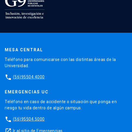
MESA CENTRAL
Teléfono para comunicarse con las distintas áreas de la
Universidad.
phone
(56)95504 4000
EMERGENCIAS UC
Teléfono en caso de accidente o situación que ponga en
riesgo tu vida dentro de algún campus.
phone
(56)95504 5000
launch
Ir al sitio de Emergencias