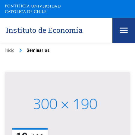
Instituto de Economía
keyboard_arrow_right
Inicio
Seminarios