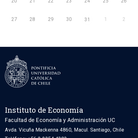
20
21
22
23
24
25
26
27
28
29
30
1
2
31
Instituto de Economía
Facultad de Economía y Administración UC
Avda. Vicuña Mackenna 4860, Macul. Santiago, Chile