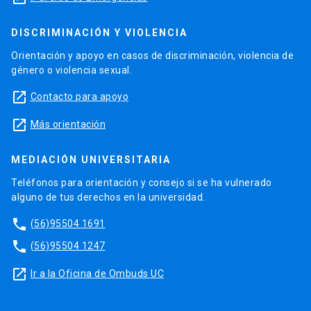
DISCRIMINACIÓN Y VIOLENCIA
Orientación y apoyo en casos de discriminación, violencia de
género o violencia sexual.
launch
Contacto para apoyo
launch
Más orientación
MEDIACIÓN UNIVERSITARIA
Teléfonos para orientación y consejo si se ha vulnerado
alguno de tus derechos en la universidad.
phone
(56)95504 1691
phone
(56)95504 1247
launch
Ir a la Oficina de Ombuds UC