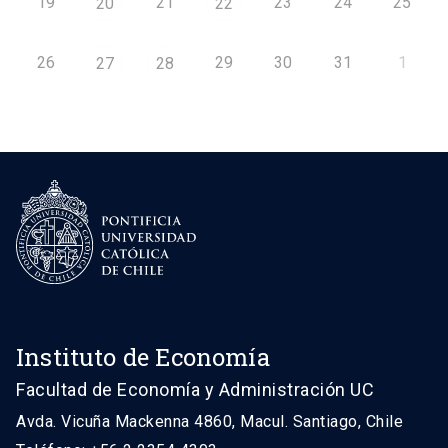
19
21
23
24
25
20
22
26
29
30
31
1
27
28
Instituto de Economía
Facultad de Economía y Administración UC
Avda. Vicuña Mackenna 4860, Macul. Santiago, Chile