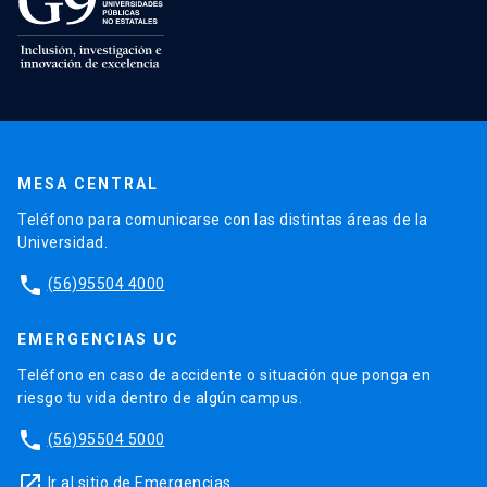
MESA CENTRAL
Teléfono para comunicarse con las distintas áreas de la
Universidad.
phone
(56)95504 4000
EMERGENCIAS UC
Teléfono en caso de accidente o situación que ponga en
riesgo tu vida dentro de algún campus.
phone
(56)95504 5000
launch
Ir al sitio de Emergencias