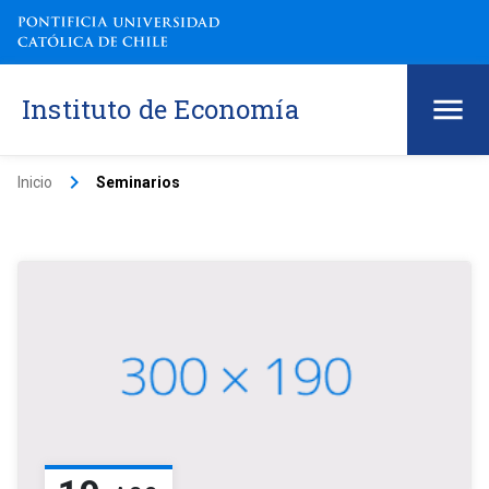
Instituto de Economía
keyboard_arrow_right
Inicio
Seminarios