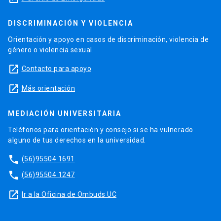
DISCRIMINACIÓN Y VIOLENCIA
Orientación y apoyo en casos de discriminación, violencia de
género o violencia sexual.
launch
Contacto para apoyo
launch
Más orientación
MEDIACIÓN UNIVERSITARIA
Teléfonos para orientación y consejo si se ha vulnerado
alguno de tus derechos en la universidad.
phone
(56)95504 1691
phone
(56)95504 1247
launch
Ir a la Oficina de Ombuds UC