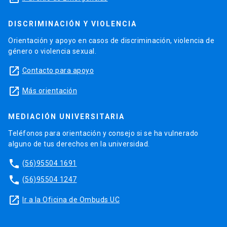
DISCRIMINACIÓN Y VIOLENCIA
Orientación y apoyo en casos de discriminación, violencia de
género o violencia sexual.
launch
Contacto para apoyo
launch
Más orientación
MEDIACIÓN UNIVERSITARIA
Teléfonos para orientación y consejo si se ha vulnerado
alguno de tus derechos en la universidad.
phone
(56)95504 1691
phone
(56)95504 1247
launch
Ir a la Oficina de Ombuds UC