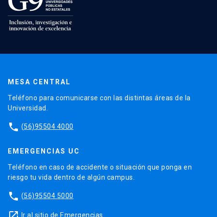
MESA CENTRAL
Teléfono para comunicarse con las distintas áreas de la
Universidad.
phone
(56)95504 4000
EMERGENCIAS UC
Teléfono en caso de accidente o situación que ponga en
riesgo tu vida dentro de algún campus.
phone
(56)95504 5000
launch
Ir al sitio de Emergencias