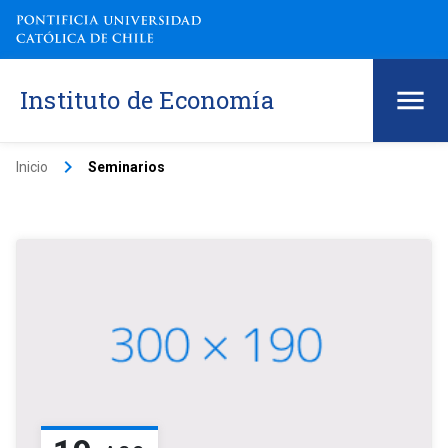
Instituto de Economía
keyboard_arrow_right
Inicio
Seminarios