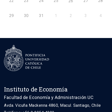
22
23
24
25
27
28
26
29
30
31
1
2
3
4
Instituto de Economía
Facultad de Economía y Administración UC
Avda. Vicuña Mackenna 4860, Macul. Santiago, Chile