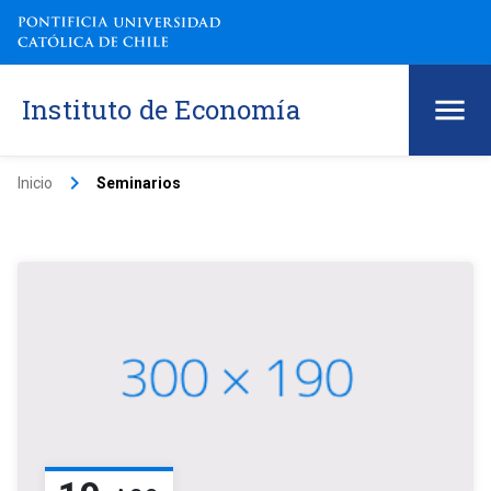
Instituto de Economía
keyboard_arrow_right
Inicio
Seminarios