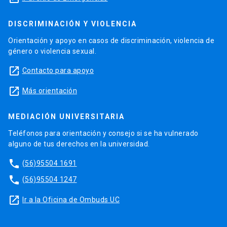
DISCRIMINACIÓN Y VIOLENCIA
Orientación y apoyo en casos de discriminación, violencia de
género o violencia sexual.
launch
Contacto para apoyo
launch
Más orientación
MEDIACIÓN UNIVERSITARIA
Teléfonos para orientación y consejo si se ha vulnerado
alguno de tus derechos en la universidad.
phone
(56)95504 1691
phone
(56)95504 1247
launch
Ir a la Oficina de Ombuds UC