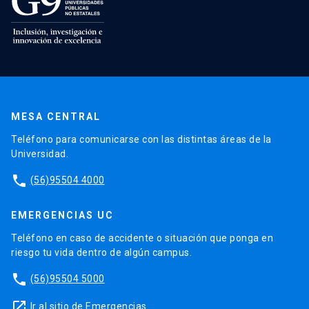
MESA CENTRAL
Teléfono para comunicarse con las distintas áreas de la
Universidad.
phone
(56)95504 4000
EMERGENCIAS UC
Teléfono en caso de accidente o situación que ponga en
riesgo tu vida dentro de algún campus.
phone
(56)95504 5000
launch
Ir al sitio de Emergencias