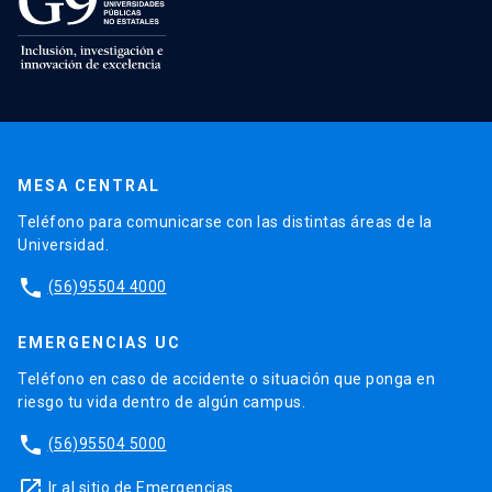
MESA CENTRAL
Teléfono para comunicarse con las distintas áreas de la
Universidad.
phone
(56)95504 4000
EMERGENCIAS UC
Teléfono en caso de accidente o situación que ponga en
riesgo tu vida dentro de algún campus.
phone
(56)95504 5000
launch
Ir al sitio de Emergencias