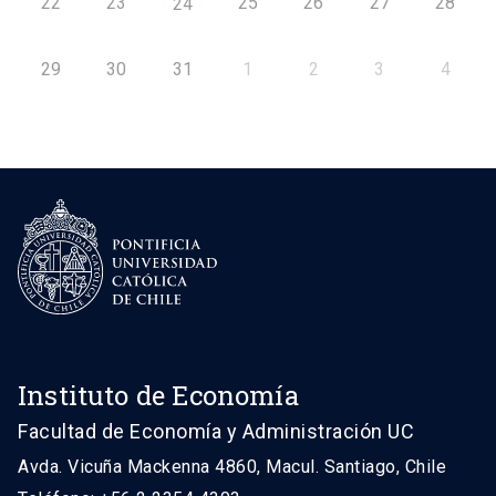
22
23
25
26
27
28
24
29
30
31
1
2
3
4
Instituto de Economía
Facultad de Economía y Administración UC
Avda. Vicuña Mackenna 4860, Macul. Santiago, Chile