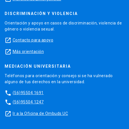
DISCRIMINACIÓN Y VIOLENCIA
Orientación y apoyo en casos de discriminación, violencia de
género o violencia sexual.
launch
Contacto para apoyo
launch
Más orientación
MEDIACIÓN UNIVERSITARIA
Teléfonos para orientación y consejo si se ha vulnerado
alguno de tus derechos en la universidad.
phone
(56)95504 1691
phone
(56)95504 1247
launch
Ir a la Oficina de Ombuds UC