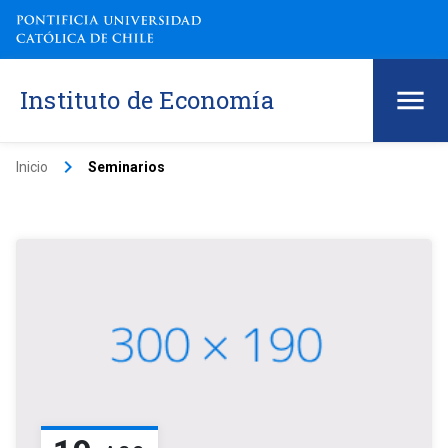
Instituto de Economía
keyboard_arrow_right
Inicio
Seminarios