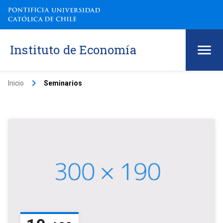
Instituto de Economía
keyboard_arrow_right
Inicio
Seminarios