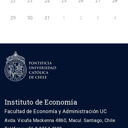
22
23
25
26
27
28
24
29
30
31
1
2
3
4
Instituto de Economía
Facultad de Economía y Administración UC
Avda. Vicuña Mackenna 4860, Macul. Santiago, Chile