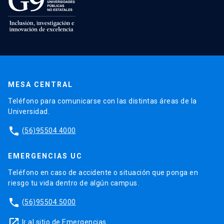
MESA CENTRAL
Teléfono para comunicarse con las distintas áreas de la
Universidad.
phone
(56)95504 4000
EMERGENCIAS UC
Teléfono en caso de accidente o situación que ponga en
riesgo tu vida dentro de algún campus.
phone
(56)95504 5000
launch
Ir al sitio de Emergencias