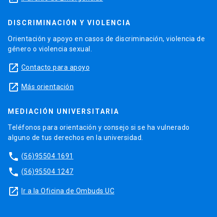
DISCRIMINACIÓN Y VIOLENCIA
Orientación y apoyo en casos de discriminación, violencia de
género o violencia sexual.
launch
Contacto para apoyo
launch
Más orientación
MEDIACIÓN UNIVERSITARIA
Teléfonos para orientación y consejo si se ha vulnerado
alguno de tus derechos en la universidad.
phone
(56)95504 1691
phone
(56)95504 1247
launch
Ir a la Oficina de Ombuds UC