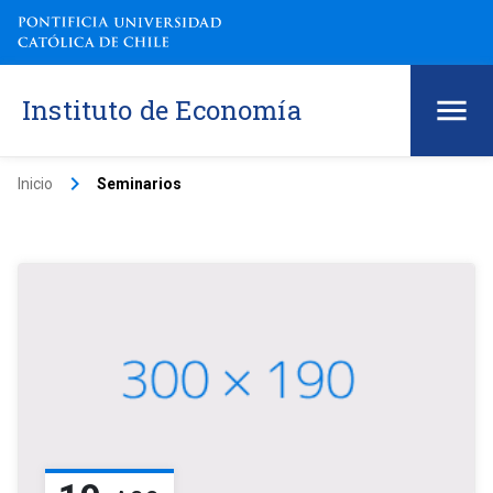
Instituto de Economía
keyboard_arrow_right
Inicio
Seminarios