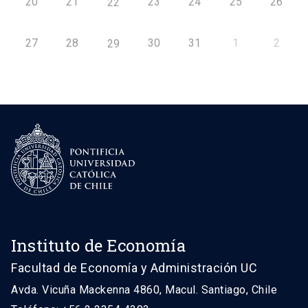
20
21
23
24
25
26
22
27
28
30
31
1
2
29
Instituto de Economía
Facultad de Economía y Administración UC
Avda. Vicuña Mackenna 4860, Macul. Santiago, Chile