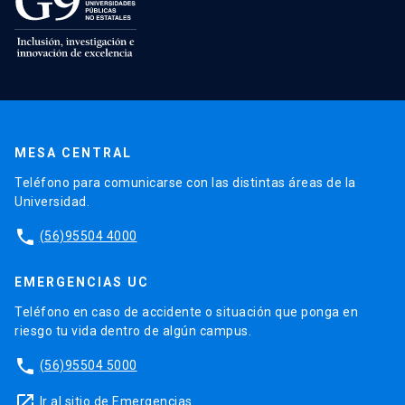
MESA CENTRAL
Teléfono para comunicarse con las distintas áreas de la
Universidad.
phone
(56)95504 4000
EMERGENCIAS UC
Teléfono en caso de accidente o situación que ponga en
riesgo tu vida dentro de algún campus.
phone
(56)95504 5000
launch
Ir al sitio de Emergencias