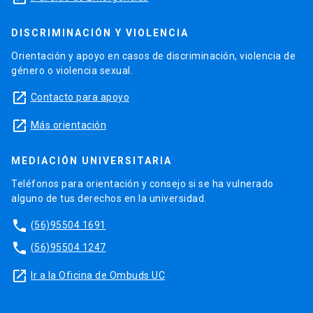
DISCRIMINACIÓN Y VIOLENCIA
Orientación y apoyo en casos de discriminación, violencia de
género o violencia sexual.
launch
Contacto para apoyo
launch
Más orientación
MEDIACIÓN UNIVERSITARIA
Teléfonos para orientación y consejo si se ha vulnerado
alguno de tus derechos en la universidad.
phone
(56)95504 1691
phone
(56)95504 1247
launch
Ir a la Oficina de Ombuds UC