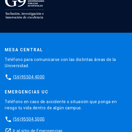
MESA CENTRAL
Teléfono para comunicarse con las distintas áreas de la
Universidad.
phone
(56)95504 4000
EMERGENCIAS UC
Teléfono en caso de accidente o situación que ponga en
riesgo tu vida dentro de algún campus.
phone
(56)95504 5000
launch
Ir al sitio de Emergencias