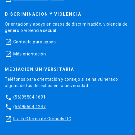
DISCRIMINACIÓN Y VIOLENCIA
Orientación y apoyo en casos de discriminación, violencia de
género o violencia sexual.
launch
Contacto para apoyo
launch
Más orientación
MEDIACIÓN UNIVERSITARIA
Teléfonos para orientación y consejo si se ha vulnerado
alguno de tus derechos en la universidad.
phone
(56)95504 1691
phone
(56)95504 1247
launch
Ir a la Oficina de Ombuds UC