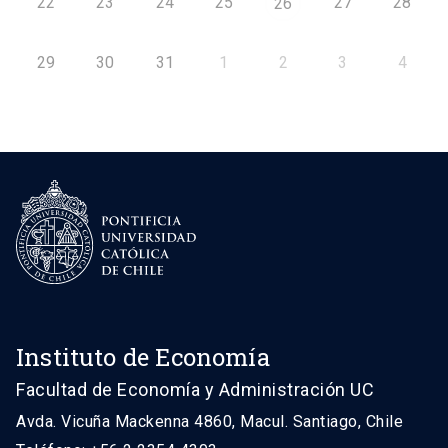
22
23
24
25
27
28
26
29
30
31
1
2
3
4
Instituto de Economía
Facultad de Economía y Administración UC
Avda. Vicuña Mackenna 4860, Macul. Santiago, Chile