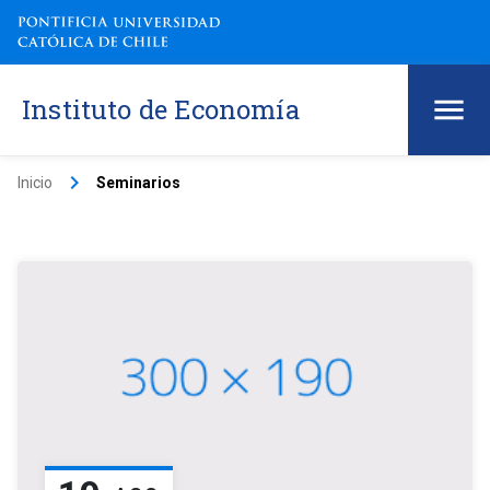
Instituto de Economía
keyboard_arrow_right
Inicio
Seminarios