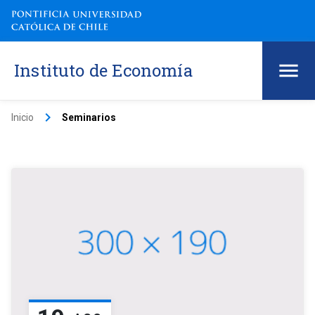
Instituto de Economía
keyboard_arrow_right
Inicio
Seminarios