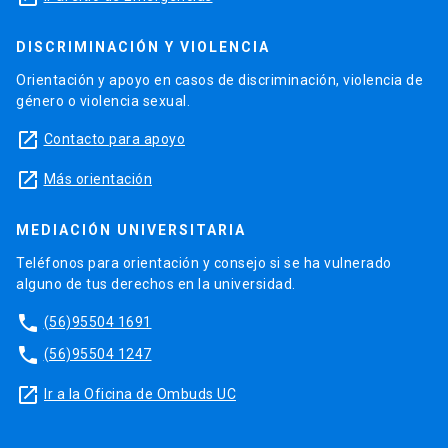
DISCRIMINACIÓN Y VIOLENCIA
Orientación y apoyo en casos de discriminación, violencia de
género o violencia sexual.
launch
Contacto para apoyo
launch
Más orientación
MEDIACIÓN UNIVERSITARIA
Teléfonos para orientación y consejo si se ha vulnerado
alguno de tus derechos en la universidad.
phone
(56)95504 1691
phone
(56)95504 1247
launch
Ir a la Oficina de Ombuds UC