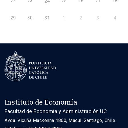
22
23
25
26
27
28
24
29
30
31
1
2
3
4
Instituto de Economía
Facultad de Economía y Administración UC
Avda. Vicuña Mackenna 4860, Macul. Santiago, Chile