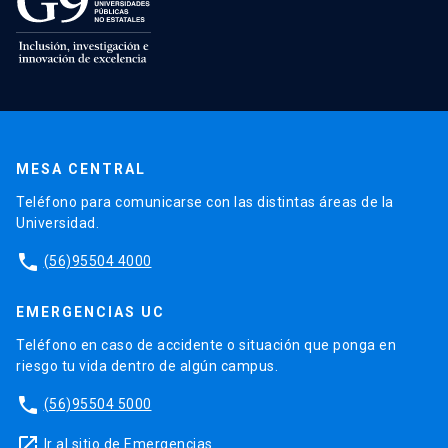
MESA CENTRAL
Teléfono para comunicarse con las distintas áreas de la
Universidad.
phone
(56)95504 4000
EMERGENCIAS UC
Teléfono en caso de accidente o situación que ponga en
riesgo tu vida dentro de algún campus.
phone
(56)95504 5000
launch
Ir al sitio de Emergencias