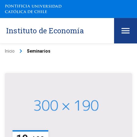
Instituto de Economía
keyboard_arrow_right
Inicio
Seminarios