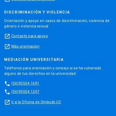
DISCRIMINACIÓN Y VIOLENCIA
Orientación y apoyo en casos de discriminación, violencia de
género o violencia sexual.
launch
Contacto para apoyo
launch
Más orientación
MEDIACIÓN UNIVERSITARIA
Teléfonos para orientación y consejo si se ha vulnerado
alguno de tus derechos en la universidad.
phone
(56)95504 1691
phone
(56)95504 1247
launch
Ir a la Oficina de Ombuds UC