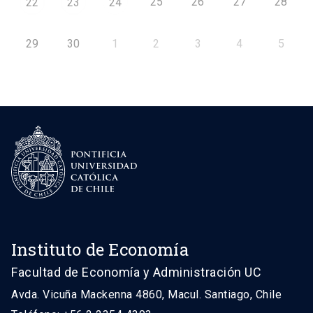
25
26
27
28
22
23
24
29
30
1
2
3
4
5
Instituto de Economía
Facultad de Economía y Administración UC
Avda. Vicuña Mackenna 4860, Macul. Santiago, Chile