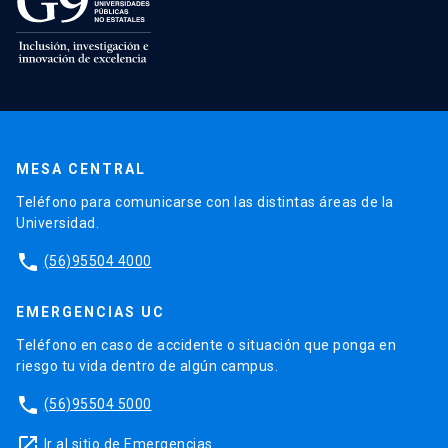
MESA CENTRAL
Teléfono para comunicarse con las distintas áreas de la
Universidad.
phone
(56)95504 4000
EMERGENCIAS UC
Teléfono en caso de accidente o situación que ponga en
riesgo tu vida dentro de algún campus.
phone
(56)95504 5000
launch
Ir al sitio de Emergencias