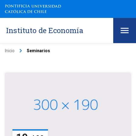
Instituto de Economía
keyboard_arrow_right
Inicio
Seminarios