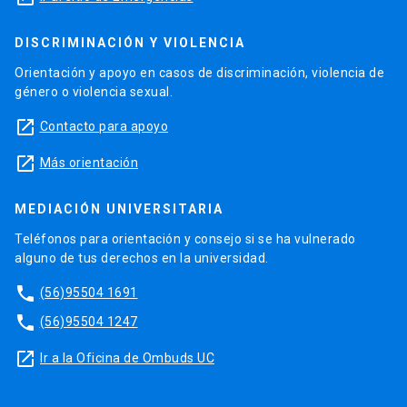
DISCRIMINACIÓN Y VIOLENCIA
Orientación y apoyo en casos de discriminación, violencia de
género o violencia sexual.
launch
Contacto para apoyo
launch
Más orientación
MEDIACIÓN UNIVERSITARIA
Teléfonos para orientación y consejo si se ha vulnerado
alguno de tus derechos en la universidad.
phone
(56)95504 1691
phone
(56)95504 1247
launch
Ir a la Oficina de Ombuds UC