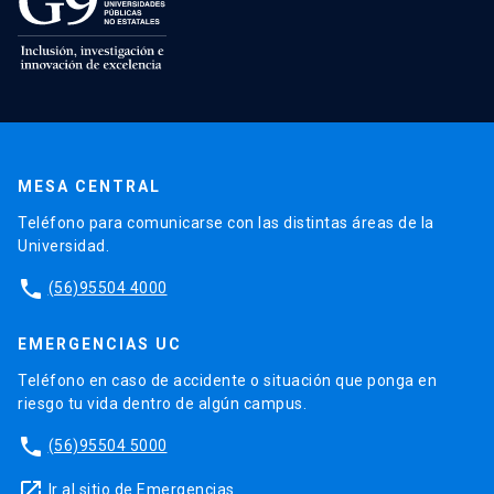
MESA CENTRAL
Teléfono para comunicarse con las distintas áreas de la
Universidad.
phone
(56)95504 4000
EMERGENCIAS UC
Teléfono en caso de accidente o situación que ponga en
riesgo tu vida dentro de algún campus.
phone
(56)95504 5000
launch
Ir al sitio de Emergencias