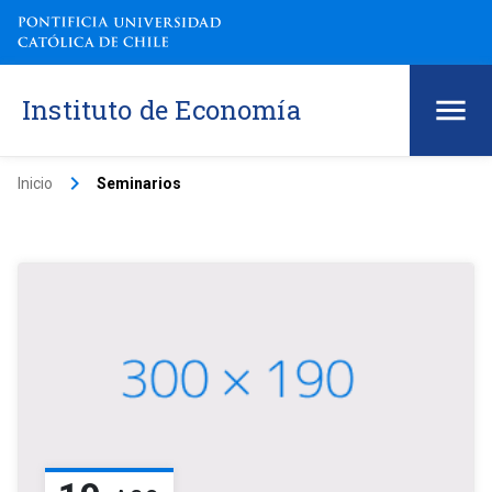
Instituto de Economía
keyboard_arrow_right
Inicio
Seminarios