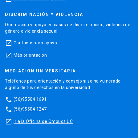
DISCRIMINACIÓN Y VIOLENCIA
Orientación y apoyo en casos de discriminación, violencia de
género o violencia sexual.
launch
Contacto para apoyo
launch
Más orientación
MEDIACIÓN UNIVERSITARIA
Teléfonos para orientación y consejo si se ha vulnerado
alguno de tus derechos en la universidad.
phone
(56)95504 1691
phone
(56)95504 1247
launch
Ir a la Oficina de Ombuds UC