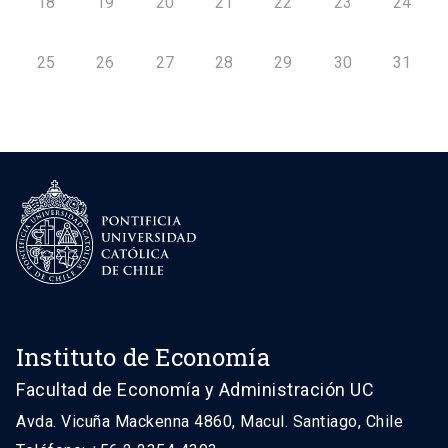
18
19
20
21
22
23
24
25
26
27
28
29
30
31
Instituto de Economía
Facultad de Economía y Administración UC
Avda. Vicuña Mackenna 4860, Macul. Santiago, Chile