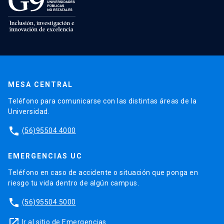
MESA CENTRAL
Teléfono para comunicarse con las distintas áreas de la
Universidad.
phone
(56)95504 4000
EMERGENCIAS UC
Teléfono en caso de accidente o situación que ponga en
riesgo tu vida dentro de algún campus.
phone
(56)95504 5000
launch
Ir al sitio de Emergencias