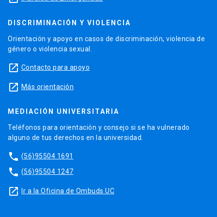
DISCRIMINACIÓN Y VIOLENCIA
Orientación y apoyo en casos de discriminación, violencia de
género o violencia sexual.
launch
Contacto para apoyo
launch
Más orientación
MEDIACIÓN UNIVERSITARIA
Teléfonos para orientación y consejo si se ha vulnerado
alguno de tus derechos en la universidad.
phone
(56)95504 1691
phone
(56)95504 1247
launch
Ir a la Oficina de Ombuds UC