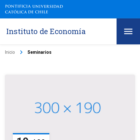
Instituto de Economía
keyboard_arrow_right
Inicio
Seminarios