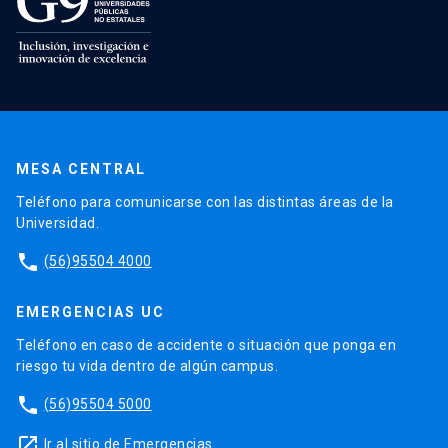
MESA CENTRAL
Teléfono para comunicarse con las distintas áreas de la
Universidad.
phone
(56)95504 4000
EMERGENCIAS UC
Teléfono en caso de accidente o situación que ponga en
riesgo tu vida dentro de algún campus.
phone
(56)95504 5000
launch
Ir al sitio de Emergencias