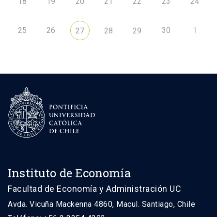
18
19
20
21
22
23
24
25
26
30
1
27
28
29
Instituto de Economía
Facultad de Economía y Administración UC
Avda. Vicuña Mackenna 4860, Macul. Santiago, Chile