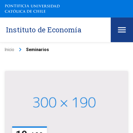
Instituto de Economía
keyboard_arrow_right
Inicio
Seminarios