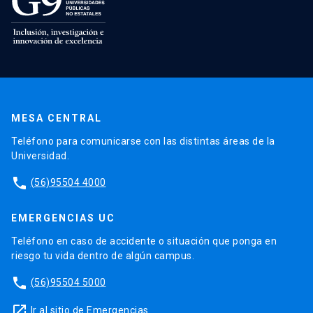
MESA CENTRAL
Teléfono para comunicarse con las distintas áreas de la
Universidad.
phone
(56)95504 4000
EMERGENCIAS UC
Teléfono en caso de accidente o situación que ponga en
riesgo tu vida dentro de algún campus.
phone
(56)95504 5000
launch
Ir al sitio de Emergencias