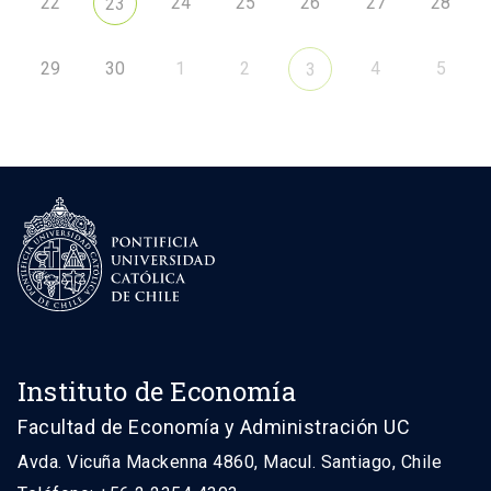
22
24
25
26
27
28
23
29
30
1
2
4
5
3
Instituto de Economía
Facultad de Economía y Administración UC
Avda. Vicuña Mackenna 4860, Macul. Santiago, Chile