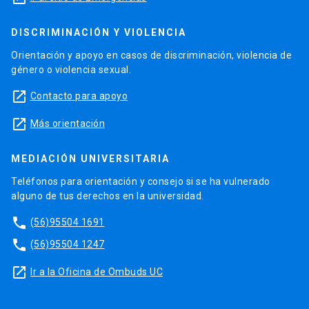
DISCRIMINACIÓN Y VIOLENCIA
Orientación y apoyo en casos de discriminación, violencia de
género o violencia sexual.
launch
Contacto para apoyo
launch
Más orientación
MEDIACIÓN UNIVERSITARIA
Teléfonos para orientación y consejo si se ha vulnerado
alguno de tus derechos en la universidad.
phone
(56)95504 1691
phone
(56)95504 1247
launch
Ir a la Oficina de Ombuds UC