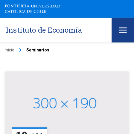
Instituto de Economía
keyboard_arrow_right
Inicio
Seminarios