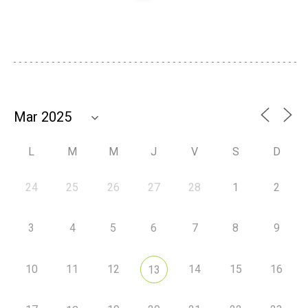
L
M
M
J
V
S
D
24
25
26
27
28
1
2
3
4
5
6
7
8
9
10
11
12
14
15
16
13