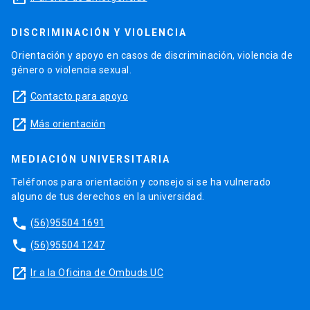
DISCRIMINACIÓN Y VIOLENCIA
Orientación y apoyo en casos de discriminación, violencia de
género o violencia sexual.
launch
Contacto para apoyo
launch
Más orientación
MEDIACIÓN UNIVERSITARIA
Teléfonos para orientación y consejo si se ha vulnerado
alguno de tus derechos en la universidad.
phone
(56)95504 1691
phone
(56)95504 1247
launch
Ir a la Oficina de Ombuds UC