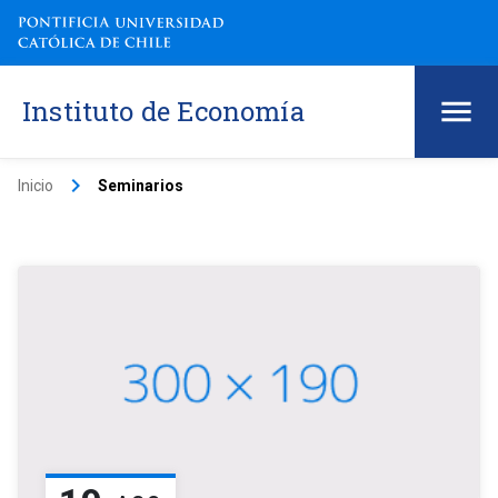
Instituto de Economía
keyboard_arrow_right
Inicio
Seminarios