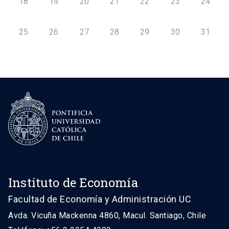
18
19
20
21
22
23
24
25
26
27
28
29
30
31
Instituto de Economía
Facultad de Economía y Administración UC
Avda. Vicuña Mackenna 4860, Macul. Santiago, Chile