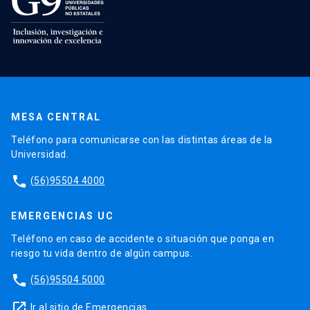
MESA CENTRAL
Teléfono para comunicarse con las distintas áreas de la
Universidad.
phone
(56)95504 4000
EMERGENCIAS UC
Teléfono en caso de accidente o situación que ponga en
riesgo tu vida dentro de algún campus.
phone
(56)95504 5000
launch
Ir al sitio de Emergencias