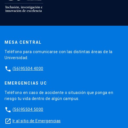
MESA CENTRAL
Teléfono para comunicarse con las distintas áreas de la
Universidad.
phone
(56)95504 4000
EMERGENCIAS UC
Teléfono en caso de accidente o situación que ponga en
riesgo tu vida dentro de algún campus.
phone
(56)95504 5000
launch
Ir al sitio de Emergencias