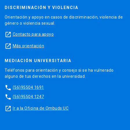
DISCRIMINACIÓN Y VIOLENCIA
Orientación y apoyo en casos de discriminación, violencia de
género o violencia sexual.
launch
Contacto para apoyo
launch
Más orientación
MEDIACIÓN UNIVERSITARIA
Teléfonos para orientación y consejo si se ha vulnerado
alguno de tus derechos en la universidad.
phone
(56)95504 1691
phone
(56)95504 1247
launch
Ir a la Oficina de Ombuds UC