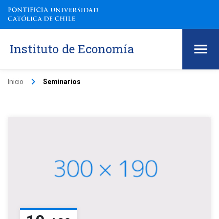
Instituto de Economía
keyboard_arrow_right
Inicio
Seminarios