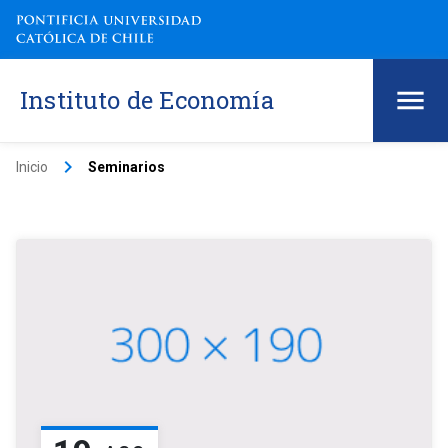
Instituto de Economía
keyboard_arrow_right
Inicio
Seminarios