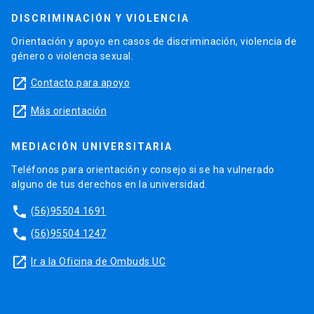
DISCRIMINACIÓN Y VIOLENCIA
Orientación y apoyo en casos de discriminación, violencia de
género o violencia sexual.
launch
Contacto para apoyo
launch
Más orientación
MEDIACIÓN UNIVERSITARIA
Teléfonos para orientación y consejo si se ha vulnerado
alguno de tus derechos en la universidad.
phone
(56)95504 1691
phone
(56)95504 1247
launch
Ir a la Oficina de Ombuds UC