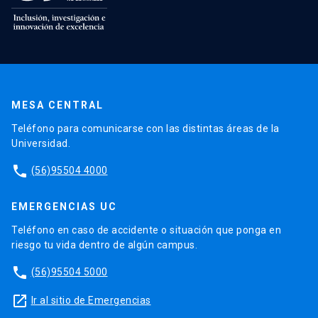
MESA CENTRAL
Teléfono para comunicarse con las distintas áreas de la
Universidad.
phone
(56)95504 4000
EMERGENCIAS UC
Teléfono en caso de accidente o situación que ponga en
riesgo tu vida dentro de algún campus.
phone
(56)95504 5000
launch
Ir al sitio de Emergencias