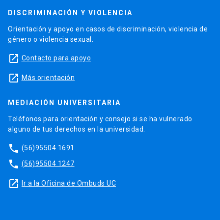
DISCRIMINACIÓN Y VIOLENCIA
Orientación y apoyo en casos de discriminación, violencia de
género o violencia sexual.
launch
Contacto para apoyo
launch
Más orientación
MEDIACIÓN UNIVERSITARIA
Teléfonos para orientación y consejo si se ha vulnerado
alguno de tus derechos en la universidad.
phone
(56)95504 1691
phone
(56)95504 1247
launch
Ir a la Oficina de Ombuds UC