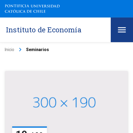
Instituto de Economía
keyboard_arrow_right
Inicio
Seminarios