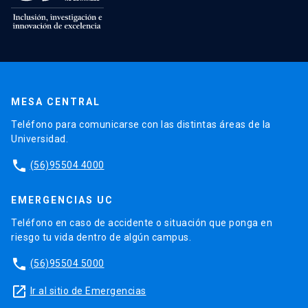
MESA CENTRAL
Teléfono para comunicarse con las distintas áreas de la
Universidad.
phone
(56)95504 4000
EMERGENCIAS UC
Teléfono en caso de accidente o situación que ponga en
riesgo tu vida dentro de algún campus.
phone
(56)95504 5000
launch
Ir al sitio de Emergencias