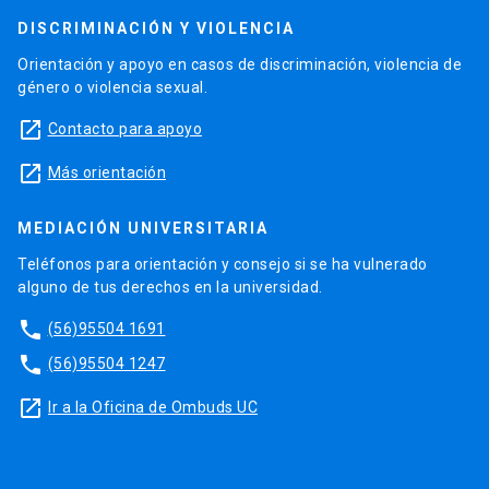
DISCRIMINACIÓN Y VIOLENCIA
Orientación y apoyo en casos de discriminación, violencia de
género o violencia sexual.
launch
Contacto para apoyo
launch
Más orientación
MEDIACIÓN UNIVERSITARIA
Teléfonos para orientación y consejo si se ha vulnerado
alguno de tus derechos en la universidad.
phone
(56)95504 1691
phone
(56)95504 1247
launch
Ir a la Oficina de Ombuds UC