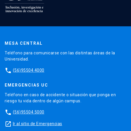
MESA CENTRAL
Teléfono para comunicarse con las distintas áreas de la
Universidad.
phone
(56)95504 4000
EMERGENCIAS UC
Teléfono en caso de accidente o situación que ponga en
riesgo tu vida dentro de algún campus.
phone
(56)95504 5000
launch
Ir al sitio de Emergencias