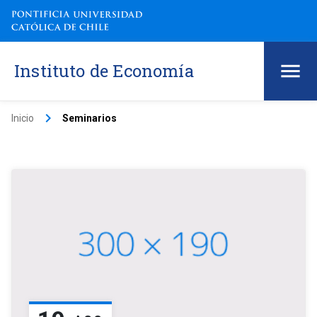
Instituto de Economía
keyboard_arrow_right
Inicio
Seminarios