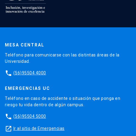
MESA CENTRAL
Teléfono para comunicarse con las distintas áreas de la
Universidad.
phone
(56)95504 4000
EMERGENCIAS UC
Teléfono en caso de accidente o situación que ponga en
riesgo tu vida dentro de algún campus.
phone
(56)95504 5000
launch
Ir al sitio de Emergencias