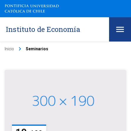
Instituto de Economía
keyboard_arrow_right
Inicio
Seminarios