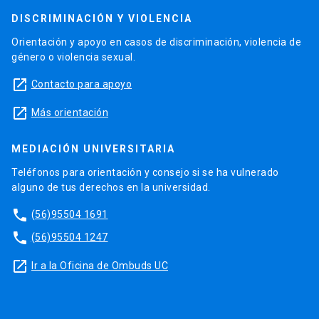
DISCRIMINACIÓN Y VIOLENCIA
Orientación y apoyo en casos de discriminación, violencia de
género o violencia sexual.
launch
Contacto para apoyo
launch
Más orientación
MEDIACIÓN UNIVERSITARIA
Teléfonos para orientación y consejo si se ha vulnerado
alguno de tus derechos en la universidad.
phone
(56)95504 1691
phone
(56)95504 1247
launch
Ir a la Oficina de Ombuds UC