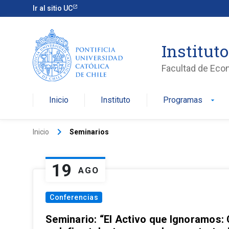
Ir al sitio UC
Institut
Facultad de Eco
Inicio
Instituto
Programas
arrow_drop_down
keyboard_arrow_right
Inicio
Seminarios
19
AGO
Conferencias
Seminario: “El Activo que Ignoramos: