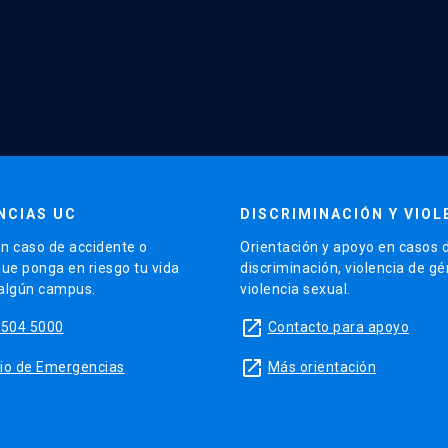
NCIAS UC
DISCRIMINACIÓN Y VIOL
n caso de accidente o
Orientación y apoyo en casos 
que ponga en riesgo tu vida
discriminación, violencia de g
 algún campus.
violencia sexual.
launch
5504 5000
Contacto para apoyo
launch
sitio de Emergencias
Más orientación