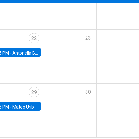
23
22
5 PM -
Antonella Bancalari, Institute for Fiscal Studies (IFS) and Research Associate at University College London (UCL)
30
29
5 PM -
Mateo Uribe-Castro, Universidad de los Andes (Colombia)