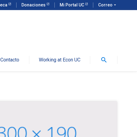
teca
Donaciones
Mi Portal UC
Correo
arrow_drop_down
search
Contacto
Working at Econ UC