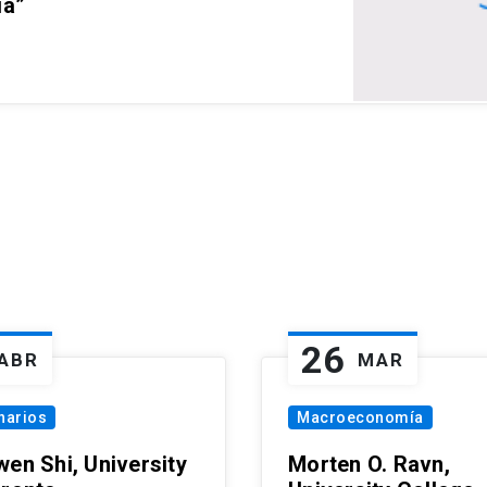
ia”
26
ABR
MAR
narios
Macroeconomía
wen Shi, University
Morten O. Ravn,