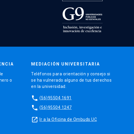
ENCIA
MEDIACIÓN UNIVERSITARIA
de
Teléfonos para orientación y consejo si
énero o
se ha vulnerado alguno de tus derechos
en la universidad.
phone
(56)95504 1691
phone
(56)95504 1247
launch
Ir a la Oficina de Ombuds UC