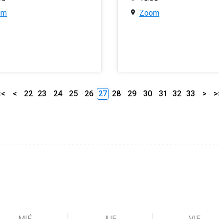
om
Zoom
<<
<
22
23
24
25
26
27
28
29
30
31
32
33
>
>
MIÉ
JUE
VIE