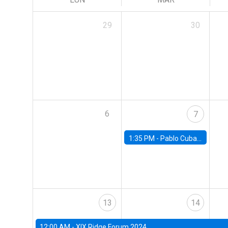
29
30
6
7
1:35 PM -
Pablo Cuba, FED Board
13
14
12:00 AM -
XIX Ridge Forum 2024