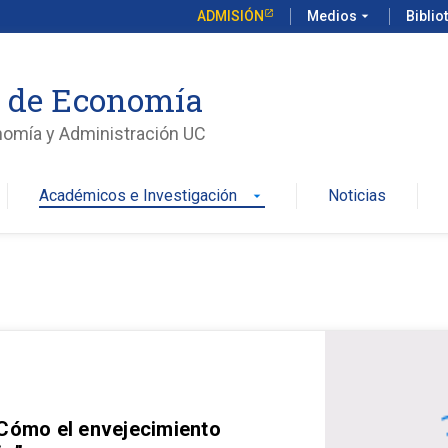
ADMISIÓN
Medios
arrow_drop_down
Biblio
o de Economía
nomía y Administración UC
Académicos e Investigación
Noticias
arrow_drop_down
 Cómo el envejecimiento