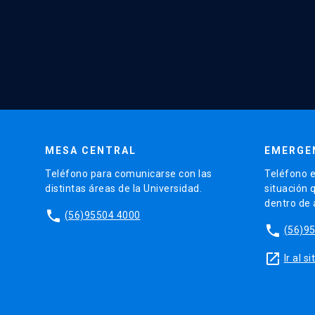
MESA CENTRAL
EMERGE
Teléfono para comunicarse con las
Teléfono e
distintas áreas de la Universidad.
situación 
dentro de
phone
(56)95504 4000
phone
(56)9
launch
Ir al 