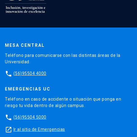
MESA CENTRAL
Teléfono para comunicarse con las distintas áreas de la
Universidad.
phone
(56)95504 4000
EMERGENCIAS UC
Teléfono en caso de accidente o situación que ponga en
riesgo tu vida dentro de algún campus.
phone
(56)95504 5000
launch
Ir al sitio de Emergencias