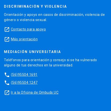
DISCRIMINACIÓN Y VIOLENCIA
Orientación y apoyo en casos de discriminación, violencia de
género o violencia sexual.
launch
Contacto para apoyo
launch
Más orientación
MEDIACIÓN UNIVERSITARIA
Teléfonos para orientación y consejo si se ha vulnerado
alguno de tus derechos en la universidad.
phone
(56)95504 1691
phone
(56)95504 1247
launch
Ir a la Oficina de Ombuds UC