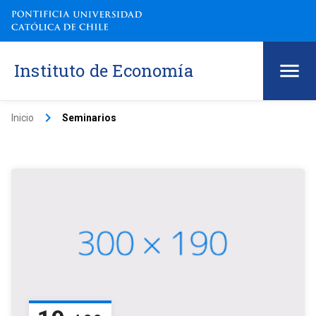
Instituto de Economía
keyboard_arrow_right
Inicio
Seminarios