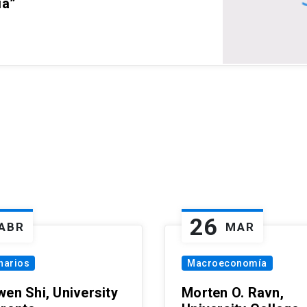
ia”
26
ABR
MAR
narios
Macroeconomía
wen Shi, University
Morten O. Ravn,