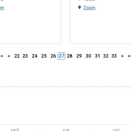
om
Zoom
<<
<
22
23
24
25
26
27
28
29
30
31
32
33
>
>
MIÉ
JUE
VIE