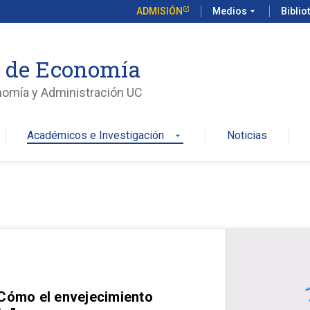
ADMISIÓN
Medios
arrow_drop_down
Biblio
o de Economía
nomía y Administración UC
Académicos e Investigación
Noticias
arrow_drop_down
 Cómo el envejecimiento