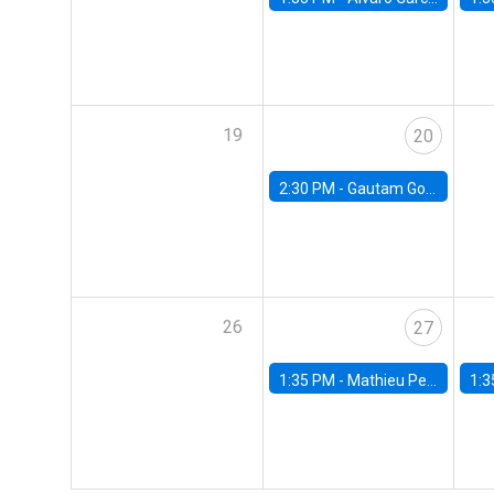
19
20
2:30 PM -
Gautam Gowrisankaran, Columbia University
26
27
1:35 PM -
Mathieu Pedemonte, IDB
1:3