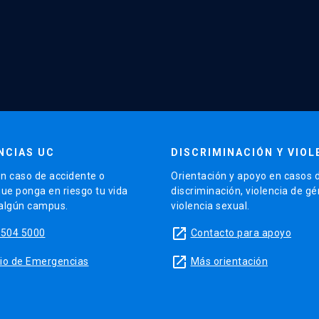
NCIAS UC
DISCRIMINACIÓN Y VIOL
n caso de accidente o
Orientación y apoyo en casos 
que ponga en riesgo tu vida
discriminación, violencia de g
 algún campus.
violencia sexual.
launch
5504 5000
Contacto para apoyo
launch
sitio de Emergencias
Más orientación