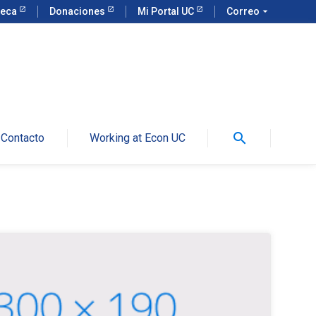
teca
Donaciones
Mi Portal UC
Correo
arrow_drop_down
search
Contacto
Working at Econ UC