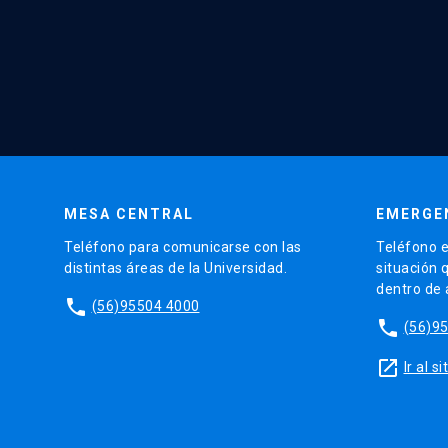
MESA CENTRAL
EMERGE
Teléfono para comunicarse con las
Teléfono e
distintas áreas de la Universidad.
situación 
dentro de
phone
(56)95504 4000
phone
(56)9
launch
Ir al 