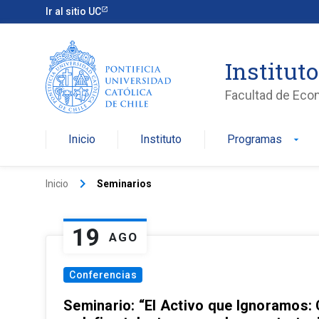
Ir al sitio UC
Institut
Facultad de Eco
Inicio
Instituto
Programas
arrow_drop_down
keyboard_arrow_right
Inicio
Seminarios
19
AGO
Conferencias
Seminario: “El Activo que Ignoramos: