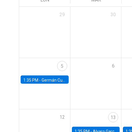
29
30
6
5
1:35 PM -
Germán Cubas, University of Houston
12
13
1:35 PM -
Alvaro Garcia-Marin, Universidad de Los Andes
1:3