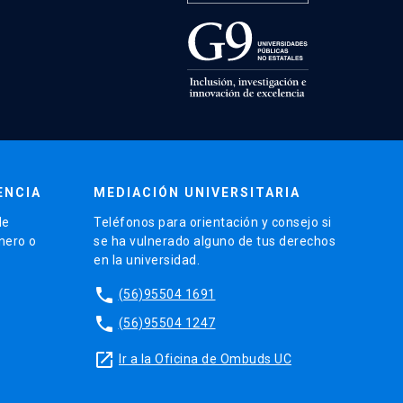
ENCIA
MEDIACIÓN UNIVERSITARIA
de
Teléfonos para orientación y consejo si
énero o
se ha vulnerado alguno de tus derechos
en la universidad.
phone
(56)95504 1691
phone
(56)95504 1247
launch
Ir a la Oficina de Ombuds UC