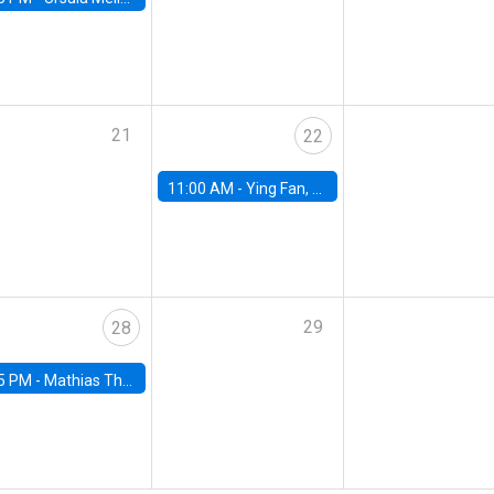
21
22
11:00 AM -
Ying Fan, University of Michigan
29
28
5 PM -
Mathias Thoenig, University of Lausanne