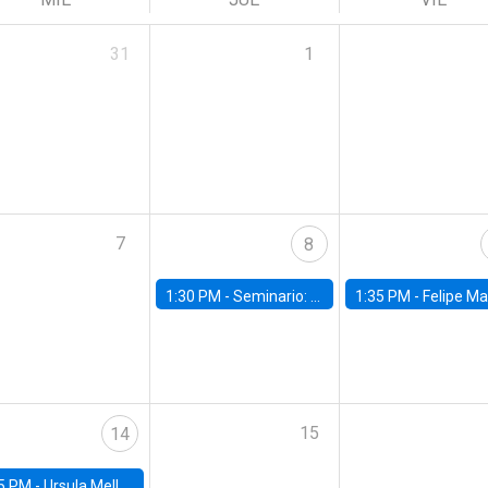
31
1
7
8
1:30 PM -
Seminario: “Recuperando la humanidad para progresar en la era de la IA»
1:35 PM -
Felipe Martínez, alumno Doctorado en Ec
15
14
5 PM -
Ursula Mello, Insper - Institute of Education and Research