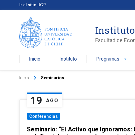
Ir al sitio UC
Institut
Facultad de Eco
Inicio
Instituto
Programas
arrow_drop_down
keyboard_arrow_right
Inicio
Seminarios
19
AGO
Conferencias
Seminario: “El Activo que Ignoramos: