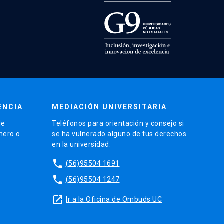
ENCIA
MEDIACIÓN UNIVERSITARIA
de
Teléfonos para orientación y consejo si
énero o
se ha vulnerado alguno de tus derechos
en la universidad.
phone
(56)95504 1691
phone
(56)95504 1247
launch
Ir a la Oficina de Ombuds UC