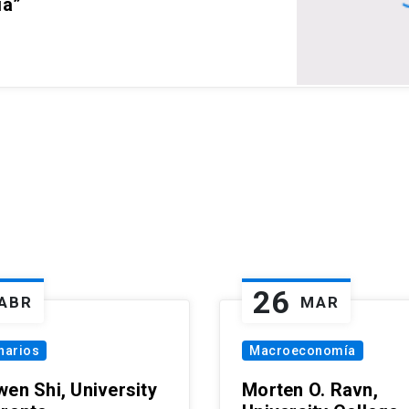
ia”
26
ABR
MAR
narios
Macroeconomía
wen Shi, University
Morten O. Ravn,