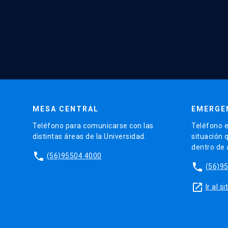
MESA CENTRAL
EMERGE
Teléfono para comunicarse con las
Teléfono e
distintas áreas de la Universidad.
situación 
dentro de
phone
(56)95504 4000
phone
(56)9
launch
Ir al 