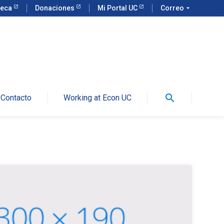
teca
Donaciones
Mi Portal UC
Correo
arrow_drop_down
search
Contacto
Working at Econ UC