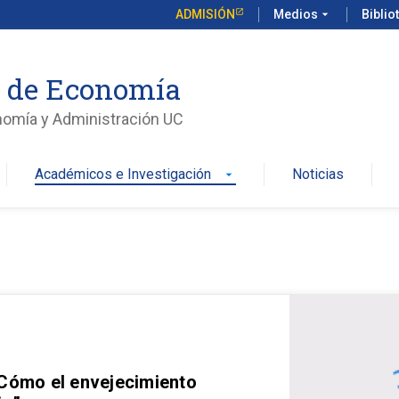
ADMISIÓN
Medios
arrow_drop_down
Biblio
o de Economía
nomía y Administración UC
Académicos e Investigación
Noticias
arrow_drop_down
 Cómo el envejecimiento