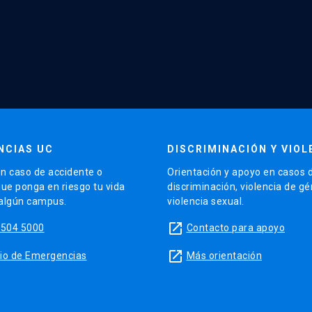
NCIAS UC
DISCRIMINACIÓN Y VIOL
n caso de accidente o
Orientación y apoyo en casos 
que ponga en riesgo tu vida
discriminación, violencia de g
 algún campus.
violencia sexual.
launch
5504 5000
Contacto para apoyo
launch
sitio de Emergencias
Más orientación