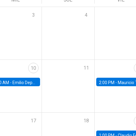
3
4
11
10
0 AM -
Emilio Depetris-Chauvín, Universidad Católica
2:00 PM -
Mauricio Tejada,
17
18
1:00 PM -
Claudio Ferraz, British Col