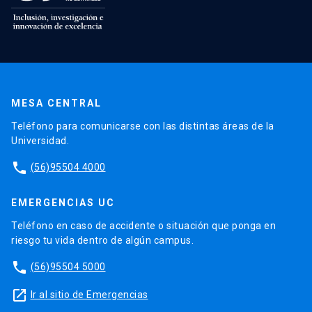
MESA CENTRAL
Teléfono para comunicarse con las distintas áreas de la
Universidad.
phone
(56)95504 4000
EMERGENCIAS UC
Teléfono en caso de accidente o situación que ponga en
riesgo tu vida dentro de algún campus.
phone
(56)95504 5000
launch
Ir al sitio de Emergencias