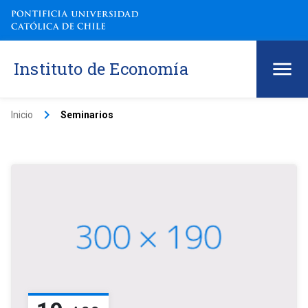
Instituto de Economía
keyboard_arrow_right
Inicio
Seminarios