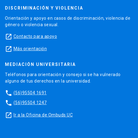
DISCRIMINACIÓN Y VIOLENCIA
Orientación y apoyo en casos de discriminación, violencia de
género o violencia sexual.
launch
Contacto para apoyo
launch
Más orientación
MEDIACIÓN UNIVERSITARIA
Teléfonos para orientación y consejo si se ha vulnerado
alguno de tus derechos en la universidad.
phone
(56)95504 1691
phone
(56)95504 1247
launch
Ir a la Oficina de Ombuds UC