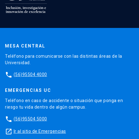
MESA CENTRAL
Teléfono para comunicarse con las distintas áreas de la
Universidad.
phone
(56)95504 4000
EMERGENCIAS UC
Teléfono en caso de accidente o situación que ponga en
riesgo tu vida dentro de algún campus.
phone
(56)95504 5000
launch
Ir al sitio de Emergencias