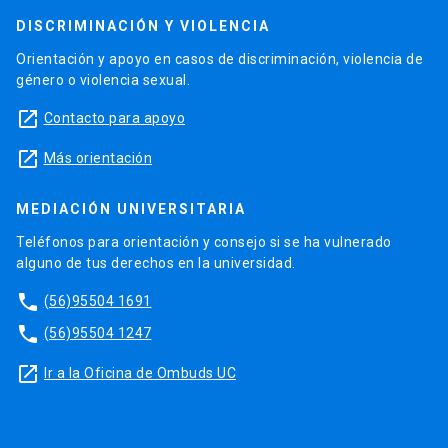
DISCRIMINACIÓN Y VIOLENCIA
Orientación y apoyo en casos de discriminación, violencia de
género o violencia sexual.
launch
Contacto para apoyo
launch
Más orientación
MEDIACIÓN UNIVERSITARIA
Teléfonos para orientación y consejo si se ha vulnerado
alguno de tus derechos en la universidad.
phone
(56)95504 1691
phone
(56)95504 1247
launch
Ir a la Oficina de Ombuds UC