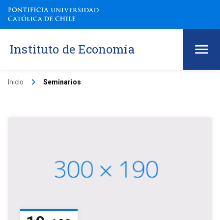
Instituto de Economía
keyboard_arrow_right
Inicio
Seminarios