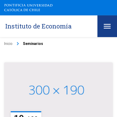
Instituto de Economía
keyboard_arrow_right
Inicio
Seminarios