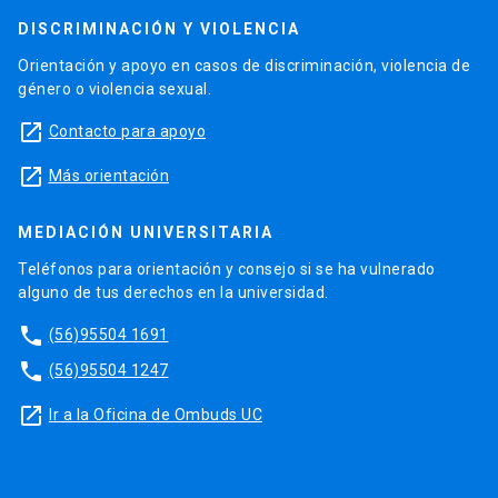
DISCRIMINACIÓN Y VIOLENCIA
Orientación y apoyo en casos de discriminación, violencia de
género o violencia sexual.
launch
Contacto para apoyo
launch
Más orientación
MEDIACIÓN UNIVERSITARIA
Teléfonos para orientación y consejo si se ha vulnerado
alguno de tus derechos en la universidad.
phone
(56)95504 1691
phone
(56)95504 1247
launch
Ir a la Oficina de Ombuds UC