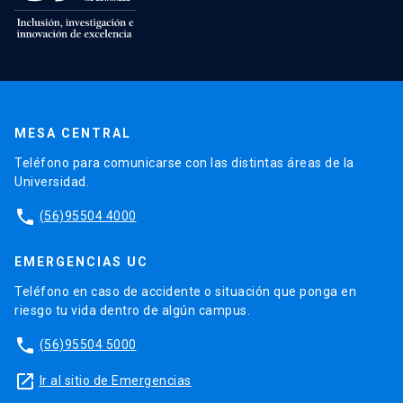
MESA CENTRAL
Teléfono para comunicarse con las distintas áreas de la
Universidad.
phone
(56)95504 4000
EMERGENCIAS UC
Teléfono en caso de accidente o situación que ponga en
riesgo tu vida dentro de algún campus.
phone
(56)95504 5000
launch
Ir al sitio de Emergencias