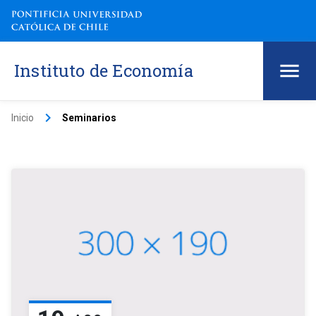
Instituto de Economía
keyboard_arrow_right
Inicio
Seminarios