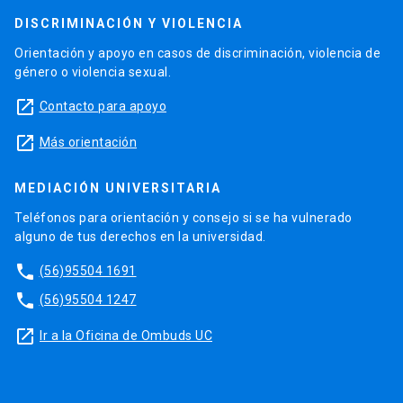
DISCRIMINACIÓN Y VIOLENCIA
Orientación y apoyo en casos de discriminación, violencia de
género o violencia sexual.
launch
Contacto para apoyo
launch
Más orientación
MEDIACIÓN UNIVERSITARIA
Teléfonos para orientación y consejo si se ha vulnerado
alguno de tus derechos en la universidad.
phone
(56)95504 1691
phone
(56)95504 1247
launch
Ir a la Oficina de Ombuds UC