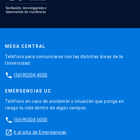
MESA CENTRAL
Teléfono para comunicarse con las distintas áreas de la
Universidad.
phone
(56)95504 4000
EMERGENCIAS UC
Teléfono en caso de accidente o situación que ponga en
riesgo tu vida dentro de algún campus.
phone
(56)95504 5000
launch
Ir al sitio de Emergencias