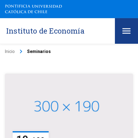
Instituto de Economía
keyboard_arrow_right
Inicio
Seminarios