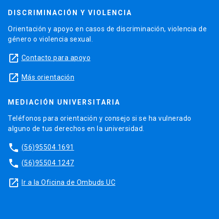
DISCRIMINACIÓN Y VIOLENCIA
Orientación y apoyo en casos de discriminación, violencia de
género o violencia sexual.
launch
Contacto para apoyo
launch
Más orientación
MEDIACIÓN UNIVERSITARIA
Teléfonos para orientación y consejo si se ha vulnerado
alguno de tus derechos en la universidad.
phone
(56)95504 1691
phone
(56)95504 1247
launch
Ir a la Oficina de Ombuds UC