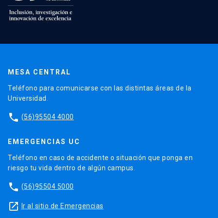
MESA CENTRAL
Teléfono para comunicarse con las distintas áreas de la
Universidad.
phone
(56)95504 4000
EMERGENCIAS UC
Teléfono en caso de accidente o situación que ponga en
riesgo tu vida dentro de algún campus.
phone
(56)95504 5000
launch
Ir al sitio de Emergencias