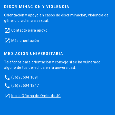
DISCRIMINACIÓN Y VIOLENCIA
Orientación y apoyo en casos de discriminación, violencia de
género o violencia sexual.
launch
Contacto para apoyo
launch
Más orientación
MEDIACIÓN UNIVERSITARIA
Teléfonos para orientación y consejo si se ha vulnerado
alguno de tus derechos en la universidad.
phone
(56)95504 1691
phone
(56)95504 1247
launch
Ir a la Oficina de Ombuds UC