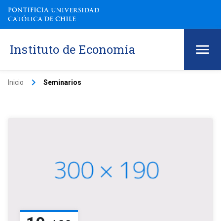
Instituto de Economía
keyboard_arrow_right
Inicio
Seminarios