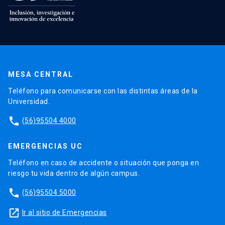
MESA CENTRAL
Teléfono para comunicarse con las distintas áreas de la
Universidad.
phone
(56)95504 4000
EMERGENCIAS UC
Teléfono en caso de accidente o situación que ponga en
riesgo tu vida dentro de algún campus.
phone
(56)95504 5000
launch
Ir al sitio de Emergencias