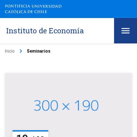
Instituto de Economía
keyboard_arrow_right
Inicio
Seminarios