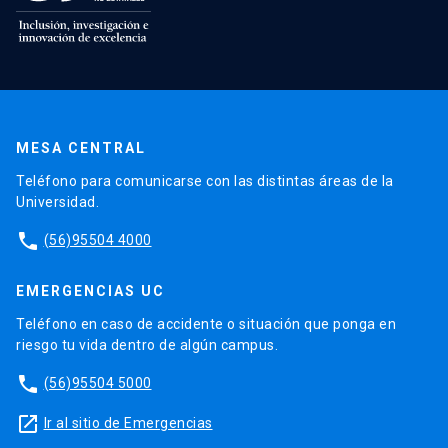
MESA CENTRAL
Teléfono para comunicarse con las distintas áreas de la
Universidad.
phone
(56)95504 4000
EMERGENCIAS UC
Teléfono en caso de accidente o situación que ponga en
riesgo tu vida dentro de algún campus.
phone
(56)95504 5000
launch
Ir al sitio de Emergencias