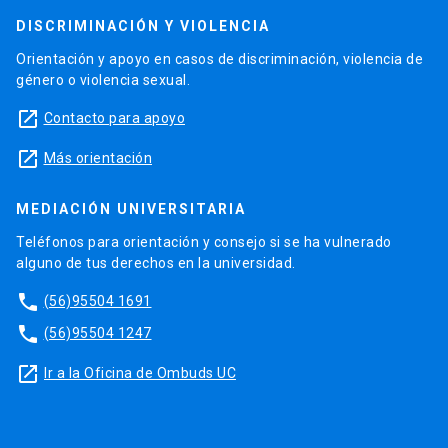
DISCRIMINACIÓN Y VIOLENCIA
Orientación y apoyo en casos de discriminación, violencia de
género o violencia sexual.
launch
Contacto para apoyo
launch
Más orientación
MEDIACIÓN UNIVERSITARIA
Teléfonos para orientación y consejo si se ha vulnerado
alguno de tus derechos en la universidad.
phone
(56)95504 1691
phone
(56)95504 1247
launch
Ir a la Oficina de Ombuds UC