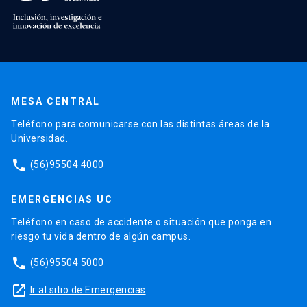
MESA CENTRAL
Teléfono para comunicarse con las distintas áreas de la
Universidad.
phone
(56)95504 4000
EMERGENCIAS UC
Teléfono en caso de accidente o situación que ponga en
riesgo tu vida dentro de algún campus.
phone
(56)95504 5000
launch
Ir al sitio de Emergencias