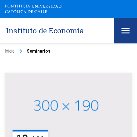
Instituto de Economía
keyboard_arrow_right
Inicio
Seminarios