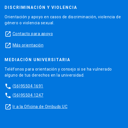
DISCRIMINACIÓN Y VIOLENCIA
Orientación y apoyo en casos de discriminación, violencia de
género o violencia sexual.
launch
Contacto para apoyo
launch
Más orientación
MEDIACIÓN UNIVERSITARIA
Teléfonos para orientación y consejo si se ha vulnerado
alguno de tus derechos en la universidad.
phone
(56)95504 1691
phone
(56)95504 1247
launch
Ir a la Oficina de Ombuds UC