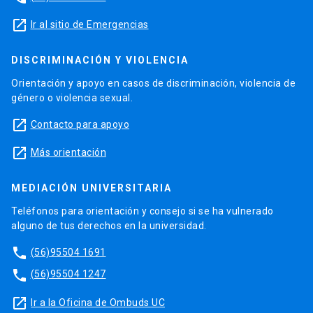
launch
Ir al sitio de Emergencias
DISCRIMINACIÓN Y VIOLENCIA
Orientación y apoyo en casos de discriminación, violencia de
género o violencia sexual.
launch
Contacto para apoyo
launch
Más orientación
MEDIACIÓN UNIVERSITARIA
Teléfonos para orientación y consejo si se ha vulnerado
alguno de tus derechos en la universidad.
phone
(56)95504 1691
phone
(56)95504 1247
launch
Ir a la Oficina de Ombuds UC