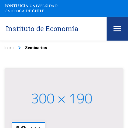
Instituto de Economía
keyboard_arrow_right
Inicio
Seminarios