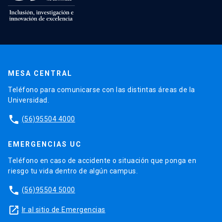
MESA CENTRAL
Teléfono para comunicarse con las distintas áreas de la
Universidad.
phone
(56)95504 4000
EMERGENCIAS UC
Teléfono en caso de accidente o situación que ponga en
riesgo tu vida dentro de algún campus.
phone
(56)95504 5000
launch
Ir al sitio de Emergencias