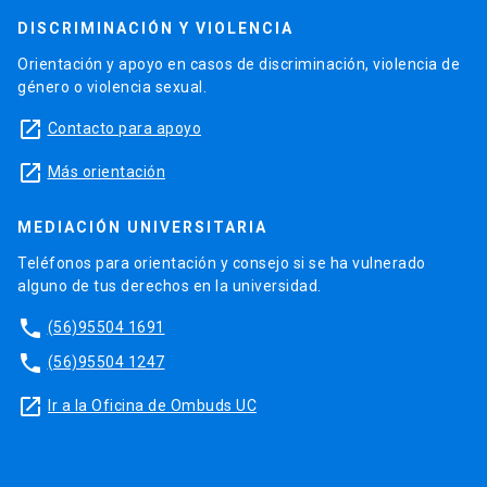
DISCRIMINACIÓN Y VIOLENCIA
Orientación y apoyo en casos de discriminación, violencia de
género o violencia sexual.
launch
Contacto para apoyo
launch
Más orientación
MEDIACIÓN UNIVERSITARIA
Teléfonos para orientación y consejo si se ha vulnerado
alguno de tus derechos en la universidad.
phone
(56)95504 1691
phone
(56)95504 1247
launch
Ir a la Oficina de Ombuds UC