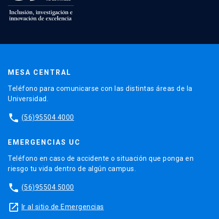
MESA CENTRAL
Teléfono para comunicarse con las distintas áreas de la
Universidad.
phone
(56)95504 4000
EMERGENCIAS UC
Teléfono en caso de accidente o situación que ponga en
riesgo tu vida dentro de algún campus.
phone
(56)95504 5000
launch
Ir al sitio de Emergencias