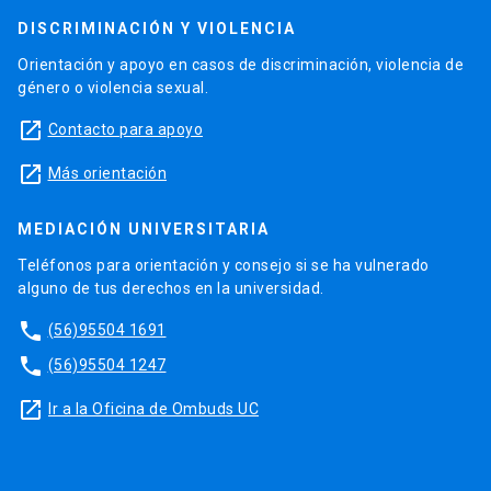
DISCRIMINACIÓN Y VIOLENCIA
Orientación y apoyo en casos de discriminación, violencia de
género o violencia sexual.
launch
Contacto para apoyo
launch
Más orientación
MEDIACIÓN UNIVERSITARIA
Teléfonos para orientación y consejo si se ha vulnerado
alguno de tus derechos en la universidad.
phone
(56)95504 1691
phone
(56)95504 1247
launch
Ir a la Oficina de Ombuds UC