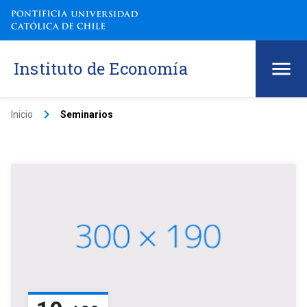
Instituto de Economía
keyboard_arrow_right
Inicio
Seminarios