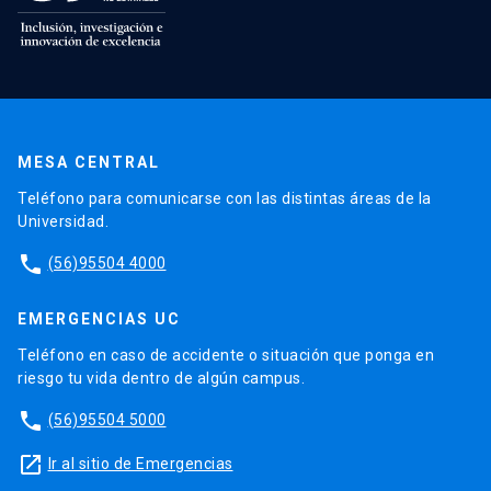
MESA CENTRAL
Teléfono para comunicarse con las distintas áreas de la
Universidad.
phone
(56)95504 4000
EMERGENCIAS UC
Teléfono en caso de accidente o situación que ponga en
riesgo tu vida dentro de algún campus.
phone
(56)95504 5000
launch
Ir al sitio de Emergencias