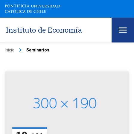
Instituto de Economía
keyboard_arrow_right
Inicio
Seminarios