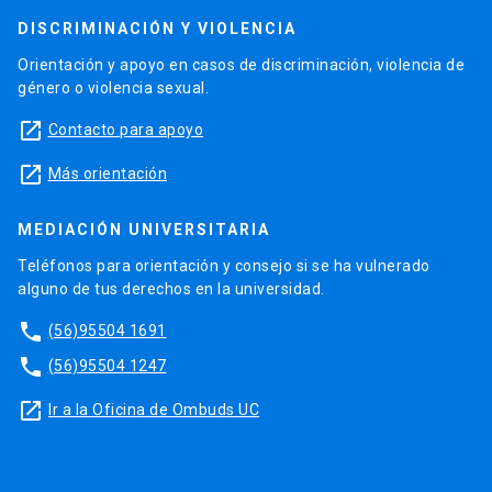
DISCRIMINACIÓN Y VIOLENCIA
Orientación y apoyo en casos de discriminación, violencia de
género o violencia sexual.
launch
Contacto para apoyo
launch
Más orientación
MEDIACIÓN UNIVERSITARIA
Teléfonos para orientación y consejo si se ha vulnerado
alguno de tus derechos en la universidad.
phone
(56)95504 1691
phone
(56)95504 1247
launch
Ir a la Oficina de Ombuds UC