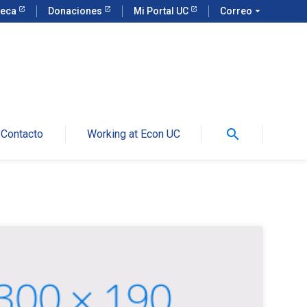
teca
Donaciones
Mi Portal UC
Correo
arrow_drop_down
search
Contacto
Working at Econ UC