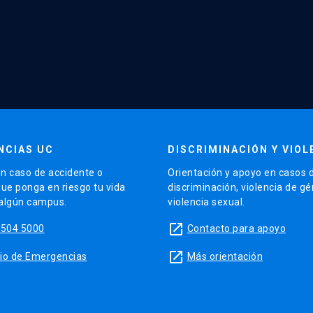
NCIAS UC
DISCRIMINACIÓN Y VIOL
n caso de accidente o
Orientación y apoyo en casos 
que ponga en riesgo tu vida
discriminación, violencia de g
 algún campus.
violencia sexual.
launch
5504 5000
Contacto para apoyo
launch
sitio de Emergencias
Más orientación