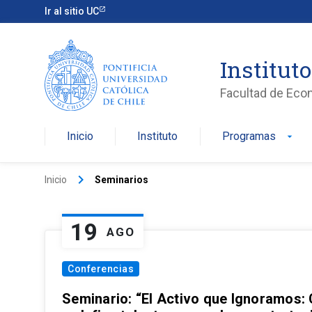
Ir al sitio UC
Institut
Facultad de Eco
Inicio
Instituto
Programas
arrow_drop_down
keyboard_arrow_right
Inicio
Seminarios
19
AGO
Conferencias
Seminario: “El Activo que Ignoramos: