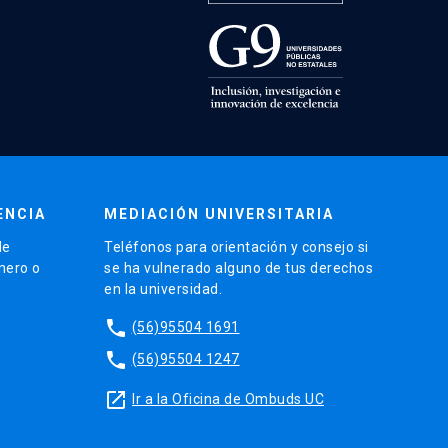
ENCIA
MEDIACIÓN UNIVERSITARIA
de
Teléfonos para orientación y consejo si
énero o
se ha vulnerado alguno de tus derechos
en la universidad.
phone
(56)95504 1691
phone
(56)95504 1247
launch
Ir a la Oficina de Ombuds UC