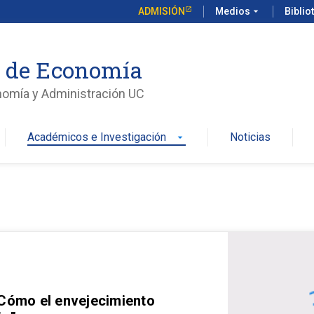
ADMISIÓN
Medios
arrow_drop_down
Biblio
o de Economía
nomía y Administración UC
Académicos e Investigación
Noticias
arrow_drop_down
 Cómo el envejecimiento