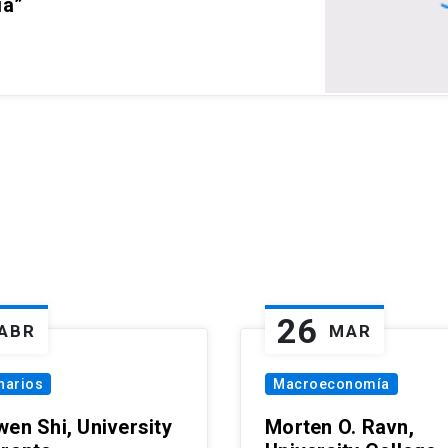
ia”
26
ABR
MAR
narios
Macroeconomía
wen Shi, University
Morten O. Ravn,