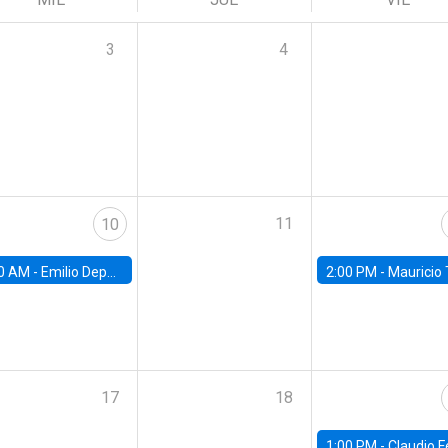
3
4
11
10
0 AM -
Emilio Depetris-Chauvín, Universidad Católica
2:00 PM -
Mauricio Tejada,
17
18
1:00 PM -
Claudio Ferraz, British Col