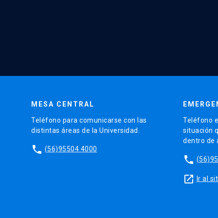
MESA CENTRAL
EMERGE
Teléfono para comunicarse con las
Teléfono e
distintas áreas de la Universidad.
situación 
dentro de
phone
(56)95504 4000
phone
(56)9
launch
Ir al 